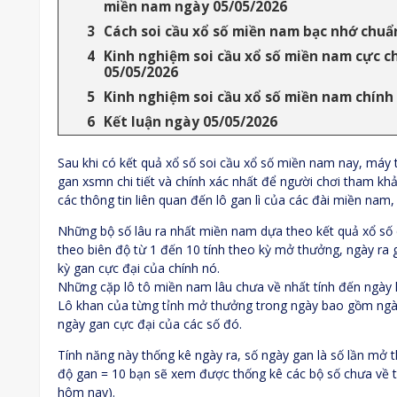
miền nam ngày 05/05/2026
Cách soi cầu xổ số miền nam bạc nhớ chuẩ
Kinh nghiệm soi cầu xổ số miền nam cực c
05/05/2026
Kinh nghiệm soi cầu xổ số miền nam chính
Kết luận ngày 05/05/2026
Sau khi có kết quả xổ số soi cầu xổ số miền nam nay, máy t
gan xsmn chi tiết và chính xác nhất để người chơi tham khả
các thông tin liên quan đến lô gan lì của các đài miền nam,
Những bộ số lâu ra nhất miền nam dựa theo kết quả xổ số
theo biên độ từ 1 đến 10 tính theo kỳ mở thưởng, ngày ra 
kỳ gan cực đại của chính nó.
Những cặp lô tô miền nam lâu chưa về nhất tính đến ngày
Lô khan của từng tỉnh mở thưởng trong ngày bao gồm ngày
ngày gan cực đại của các số đó.
Tính năng này thống kê ngày ra, số ngày gan là số lần mở 
độ gan = 10 bạn sẽ xem được thống kê các bộ số chưa về 
hôm nay).