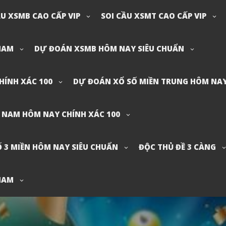
ẦU XSMB CAO CẤP VIP
SOI CẦU XSMT CAO CẤP VIP
NAM
DỰ ĐOÁN XSMB HÔM NAY SIÊU CHUẨN
HÍNH XÁC 100
DỰ ĐOÁN XỔ SỐ MIỀN TRUNG HÔM NAY
 NAM HÔM NAY CHÍNH XÁC 100
 3 MIỀN HÔM NAY SIÊU CHUẨN
ĐỘC THỦ ĐỀ 3 CÀNG
NAM