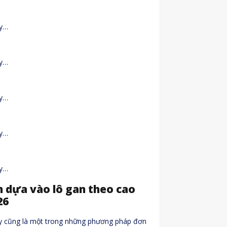
ay…
ay…
ay…
ay…
ay…
 dựa vào lô gan theo cao
26
ây cũng là một trong những phương pháp đơn