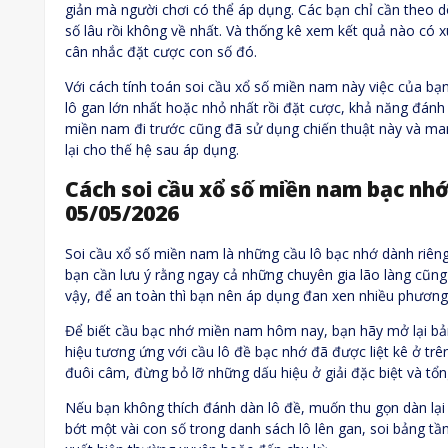
giản mà người chơi có thể áp dụng. Các bạn chỉ cần theo d
số lâu rồi không về nhất. Và thống kê xem kết quả nào có x
cân nhắc đặt cược con số đó.
Với cách tính toán soi cầu xổ số miền nam này việc của bạ
lô gan lớn nhất hoặc nhỏ nhất rồi đặt cược, khả năng đánh t
miền nam đi trước cũng đã sử dụng chiến thuật này và ma
lại cho thế hệ sau áp dụng.
Cách soi cầu xổ số miền nam bạc nh
05/05/2026
Soi cầu xổ số miền nam là những cầu lô bạc nhớ dành riên
bạn cần lưu ý rằng ngay cả những chuyên gia lão làng cũn
vậy, để an toàn thì bạn nên áp dụng đan xen nhiều phương
Để biết cầu bạc nhớ miền nam hôm nay, bạn hãy mở lại bả
hiệu tương ứng với cầu lô đề bạc nhớ đã được liệt kê ở trên,
đuôi câm, đừng bỏ lỡ những dấu hiệu ở giải đặc biệt và tổn
Nếu bạn không thích đánh dàn lô đề, muốn thu gọn dàn lại 
bớt một vài con số trong danh sách lô lên gan, soi bảng 