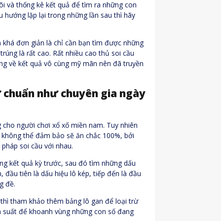
õi và thống kê kết quả để tìm ra những con
u hướng lặp lại trong những lần sau thì hãy
n khá đơn giản là chỉ cần bạn tìm được những
rúng là rất cao. Rất nhiều cao thủ soi cầu
ng về kết quả vô cùng mỹ mãn nên đã truyền
ớ chuẩn như chuyên gia ngày
g cho người chơi xổ xố miền nam. Tuy nhiên
g không thể đảm bảo sẽ ăn chắc 100%, bởi
 pháp soi cầu với nhau.
ng kết quả kỳ trước, sau đó tìm những dấu
 đầu tiên là dấu hiệu lô kép, tiếp đến là đầu
g đề.
thì tham khảo thêm bảng lô gan để loại trừ
tần suất để khoanh vùng những con số đang