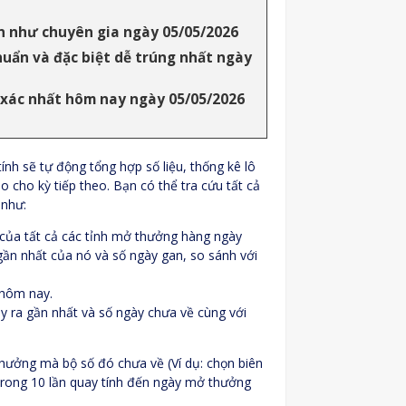
n như chuyên gia ngày 05/05/2026
huẩn và đặc biệt dễ trúng nhất ngày
 xác nhất hôm nay ngày 05/05/2026
ính sẽ tự động tổng hợp số liệu, thống kê lô
o cho kỳ tiếp theo. Bạn có thể tra cứu tất cả
 như:
 của tất cả các tỉnh mở thưởng hàng ngày
gần nhất của nó và số ngày gan, so sánh với
 hôm nay.
 ra gần nhất và số ngày chưa về cùng với
thưởng mà bộ số đó chưa về (Ví dụ: chọn biên
trong 10 lần quay tính đến ngày mở thưởng