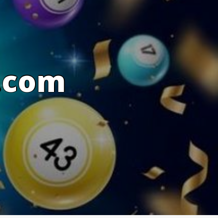
.
c
o
m