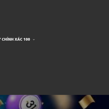
 CHÍNH XÁC 100