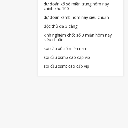
dự đoán xổ số miền trung hôm nay
chính xác 100
dự đoán xsmb hôm nay siêu chuẩn
độc thủ đề 3 càng
kinh nghiệm chốt số 3 miền hôm nay
siêu chuẩn
soi cầu xổ số miền nam
soi cầu xsmb cao cấp vip
soi cầu xsmt cao cấp vip