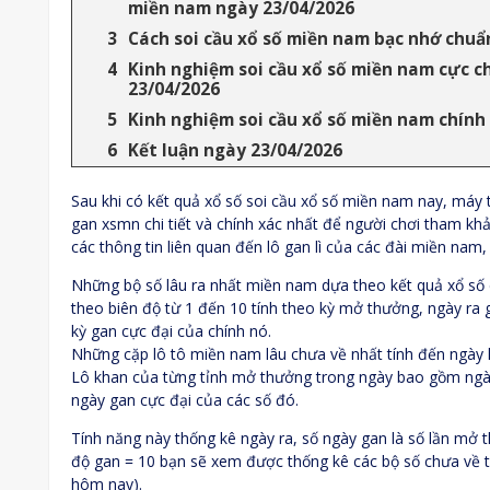
miền nam ngày 23/04/2026
Cách soi cầu xổ số miền nam bạc nhớ chuẩ
Kinh nghiệm soi cầu xổ số miền nam cực c
23/04/2026
Kinh nghiệm soi cầu xổ số miền nam chính
Kết luận ngày 23/04/2026
Sau khi có kết quả xổ số soi cầu xổ số miền nam nay, máy t
gan xsmn chi tiết và chính xác nhất để người chơi tham khả
các thông tin liên quan đến lô gan lì của các đài miền nam,
Những bộ số lâu ra nhất miền nam dựa theo kết quả xổ số
theo biên độ từ 1 đến 10 tính theo kỳ mở thưởng, ngày ra 
kỳ gan cực đại của chính nó.
Những cặp lô tô miền nam lâu chưa về nhất tính đến ngày
Lô khan của từng tỉnh mở thưởng trong ngày bao gồm ngày
ngày gan cực đại của các số đó.
Tính năng này thống kê ngày ra, số ngày gan là số lần mở 
độ gan = 10 bạn sẽ xem được thống kê các bộ số chưa về 
hôm nay).