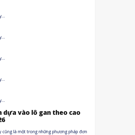
ay…
ay…
ay…
ay…
ay…
 dựa vào lô gan theo cao
26
ây cũng là một trong những phương pháp đơn