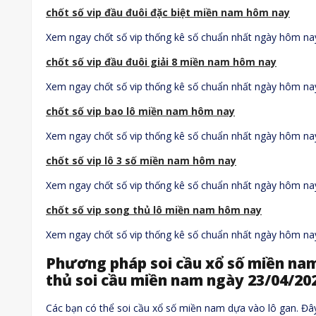
chốt số vip đầu đuôi đặc biệt miền nam hôm nay
Xem ngay chốt số vip thống kê số chuẩn nhất ngày hôm n
chốt số vip đầu đuôi giải 8 miền nam hôm nay
Xem ngay chốt số vip thống kê số chuẩn nhất ngày hôm n
chốt số vip bao lô miền nam hôm nay
Xem ngay chốt số vip thống kê số chuẩn nhất ngày hôm n
chốt số vip lô 3 số miền nam hôm nay
Xem ngay chốt số vip thống kê số chuẩn nhất ngày hôm n
chốt số vip song thủ lô miền nam hôm nay
Xem ngay chốt số vip thống kê số chuẩn nhất ngày hôm n
Phương pháp soi cầu xổ số miền nam
thủ soi cầu miền nam ngày 23/04/20
Các bạn có thể soi cầu xổ số miền nam dựa vào lô gan. Đ