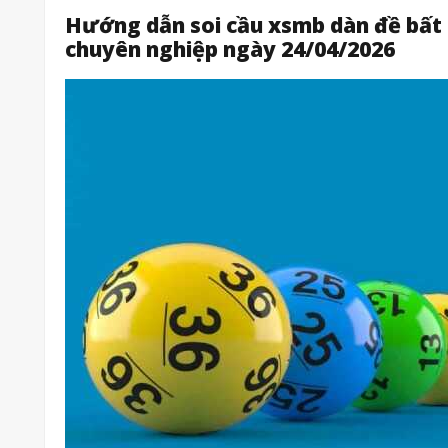
Hướng dẫn soi cầu xsmb dàn đề bất
chuyên nghiệp ngày 24/04/2026