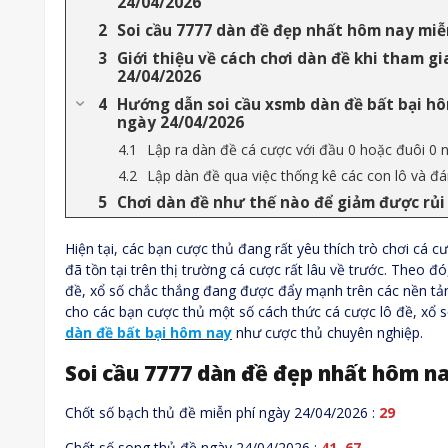
24/04/2026
Soi cầu 7777 dàn đề đẹp nhất hôm nay miễ
Giới thiệu về cách chơi dàn đề khi tham gi
24/04/2026
Hướng dẫn soi cầu xsmb dàn đề bất bại h
ngày 24/04/2026
Lập ra dàn đề cá cược với đầu 0 hoặc đuôi 0 
Lập dàn đề qua việc thống kê các con lô và đ
Chơi dàn đề như thế nào để giảm được rủi 
Hiện tại, các bạn cược thủ đang rất yêu thích trò chơi cá c
đã tồn tại trên thị trường cá cược rất lâu về trước. Theo đ
đề, xổ số chắc thắng đang được đẩy mạnh trên các nền tản
cho các bạn cược thủ một số cách thức cá cược lô đề, xổ số
dàn đề bất bại hôm nay
như cược thủ chuyên nghiệp.
Soi cầu 7777 dàn đề đẹp nhất hôm n
Chốt số bạch thủ đề miễn phí ngày 24/04/2026 :
29
Chốt số song thủ đề ngày 24/04/2026 :
41, 67