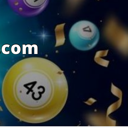
.
c
o
m