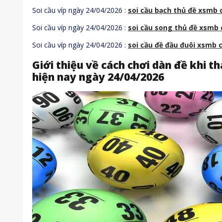
Soi cầu víp ngày 24/04/2026 :
soi cầu bạch thủ đề xsmb 
Soi cầu víp ngày 24/04/2026 :
soi cầu song thủ đề xsmb 
Soi cầu víp ngày 24/04/2026 :
soi cầu đề đầu đuôi xsmb c
Giới thiệu về cách chơi dàn đề khi th
hiện nay ngày 24/04/2026