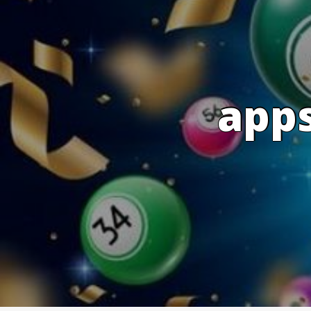
a
p
p