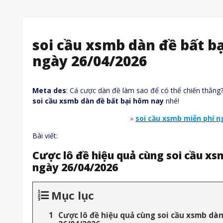
soi cầu xsmb dàn đề bất b
ngày 26/04/2026
Meta des
: Cá cược dàn đề làm sao để có thể chiến thắng? 
soi cầu xsmb dàn đề bất bại hôm nay
nhé!
»
soi cầu xsmb miễn phí 
Bài viết:
Cược lô đề hiệu quả cùng soi cầu xs
ngày 26/04/2026
Mục lục
Cược lô đề hiệu quả cùng soi cầu xsmb dà