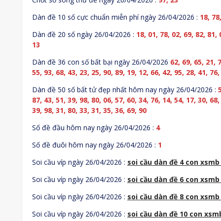
Dàn đề 10 số cực chuẩn miễn phí ngày 26/04/2026 :
18, 78,
Dàn đề 20 số ngày 26/04/2026 :
18, 01, 78, 02, 69, 82, 81, 
13
Dàn đề 36 con số bất bại ngày 26/04/2026
62, 69, 65, 21, 7
55, 93, 68, 43, 23, 25, 90, 89, 19, 12, 66, 42, 95, 28, 41, 76,
Dàn đề 50 số bất tử đẹp nhất hôm nay ngày 26/04/2026 :
87, 43, 51, 39, 98, 80, 06, 57, 60, 34, 76, 14, 54, 17, 30, 68,
39, 98, 31, 80, 33, 31, 35, 36, 69, 90
Số đề đầu hôm nay ngày 26/04/2026 :
4
Số đề đuôi hôm nay ngày 26/04/2026 :
1
Soi cầu víp ngày 26/04/2026 :
soi cầu dàn đề 4 con xsmb
Soi cầu víp ngày 26/04/2026 :
soi cầu dàn đề 6 con xsmb
Soi cầu víp ngày 26/04/2026 :
soi cầu dàn đề 8 con xsmb
Soi cầu víp ngày 26/04/2026 :
soi cầu dàn đề 10 con xsm