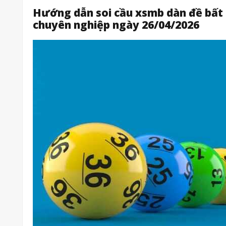
Hướng dẫn soi cầu xsmb dàn đề bất
chuyên nghiệp ngày 26/04/2026