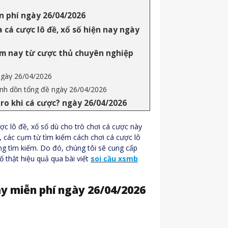
n phí ngày 26/04/2026
a cá cược lô đề, xổ số hiện nay ngày
ôm nay từ cược thủ chuyên nghiệp
ngày 26/04/2026
ánh dồn tổng đề ngày 26/04/2026
ro khi cá cược? ngày 26/04/2026
ược lô đề, xổ số dù cho trò chơi cá cược này
ó, các cụm từ tìm kiếm cách chơi cá cược lô
g tìm kiếm. Do đó, chúng tôi sẽ cung cấp
 thật hiệu quả qua bài viết
soi cầu xsmb
ay miễn phí ngày 26/04/2026