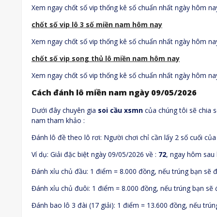
Xem ngay chốt số vip thống kê số chuẩn nhất ngày hôm n
chốt số vip lô 3 số miền nam hôm nay
Xem ngay chốt số vip thống kê số chuẩn nhất ngày hôm n
chốt số vip song thủ lô miền nam hôm nay
Xem ngay chốt số vip thống kê số chuẩn nhất ngày hôm n
Cách đánh lô miền nam ngày 09/05/2026
Dưới đây chuyên gia
soi cầu xsmn
của chúng tôi sẽ chia 
nam tham khảo :
Đánh lô đề theo lô rơi: Người chơi chỉ cần lấy 2 số cuối củ
Ví dụ: Giải đặc biệt ngày 09/05/2026 về :
72
, ngay hôm sau 
Đánh xỉu chủ đầu: 1 điểm = 8.000 đồng, nếu trúng bạn sẽ 
Đánh xỉu chủ đuôi: 1 điểm = 8.000 đồng, nếu trúng bạn sẽ
Đánh bao lô 3 đài (17 giải): 1 điểm = 13.600 đồng, nếu tr