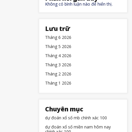
Không có bình luận nào để hiển thị.
Lưu trữ
Tháng 6 2026
Tháng 5 2026
Tháng 4 2026
Tháng 3 2026
Tháng 2 2026
Tháng 1 2026
Chuyên mục
dự đoán xổ số mb chính xác 100
dự đoán xổ số miền nam hôm nay
chính xác 100