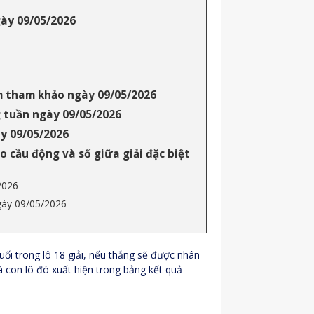
gày 09/05/2026
m tham khảo ngày 09/05/2026
 tuần ngày 09/05/2026
y 09/05/2026
cầu động và số giữa giải đặc biệt
2026
ngày 09/05/2026
uối trong lô 18 giải, nếu thắng sẽ được nhân
à con lô đó xuất hiện trong bảng kết quả