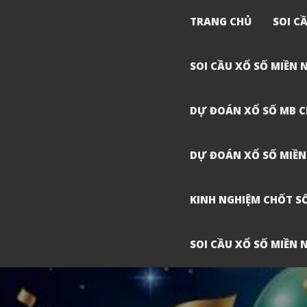
Skip
to
TRANG CHỦ
SOI C
content
SOI CẦU XỔ SỐ MIỀN 
DỰ ĐOÁN XỔ SỐ MB C
DỰ ĐOÁN XỔ SỐ MIỀN
KINH NGHIỆM CHỐT SỐ
SOI CẦU XỔ SỐ MIỀN 