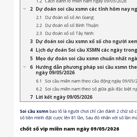
Cách đánh lô miền nam ngày 09/05/2026
Dự đoán soi cầu xsmn các tỉnh hôm nay n
Dự đoán xổ số An Giang:
Dự đoán xổ số Bình Thuận:
Dự đoán xổ số Tây Ninh:
Dự đoán soi cầu xsmn xổ số cho người xe
Lịch dự đoán Soi cầu XSMN các ngày trong
Mẹo dự đoán soi cầu xsmn chuẩn nhất ngà
Hướng dẫn phương pháp soi cầu xsmn theo 
ngày 09/05/2026
Soi cầu miền nam theo cầu động ngày 09/05/
Soi cầu miền nam theo số giữa giải đặc biệt 
Lời kết ngày 09/05/2026
Soi cầu xsmn
bao lô là người chơi chỉ cần đánh 2 chữ số c
số tiền mình đặt cược lên 81 lần, Sau đó nhân với số lần m
chốt số vip miền nam ngày 09/05/2026