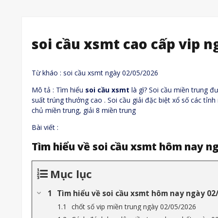
soi cầu xsmt cao cấp vip n
Từ kháo : soi cầu xsmt ngày 02/05/2026
Mô tả : Tìm hiểu
soi cầu xsmt
là gì? Soi cầu miền trung đư
suất trúng thưởng cao . Soi cầu giải đặc biệt xổ số các tỉ
chủ miền trung, giải 8 miền trung
Bài viết :
Tìm hiểu về soi cầu xsmt hôm nay n
Mục lục
Tìm hiểu về soi cầu xsmt hôm nay ngày 02
chốt số vip miền trung ngày 02/05/2026