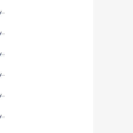
ay…
ay…
ay…
ay…
ay…
ay…