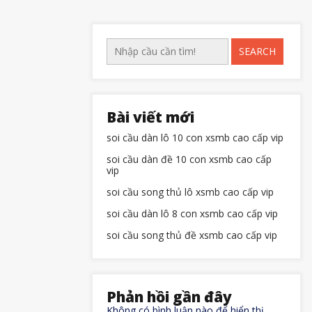
SEARCH
Bài viết mới
soi cầu dàn lô 10 con xsmb cao cấp vip
soi cầu dàn đề 10 con xsmb cao cấp
vip
soi cầu song thủ lô xsmb cao cấp vip
soi cầu dàn lô 8 con xsmb cao cấp vip
soi cầu song thủ đề xsmb cao cấp vip
Phản hồi gần đây
Không có bình luận nào để hiển thị.