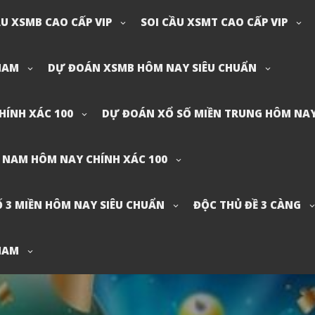
ẦU XSMB CAO CẤP VIP
SOI CẦU XSMT CAO CẤP VIP
NAM
DỰ ĐOÁN XSMB HÔM NAY SIÊU CHUẨN
HÍNH XÁC 100
DỰ ĐOÁN XỔ SỐ MIỀN TRUNG HÔM NAY
 NAM HÔM NAY CHÍNH XÁC 100
 3 MIỀN HÔM NAY SIÊU CHUẨN
ĐỘC THỦ ĐỀ 3 CÀNG
NAM