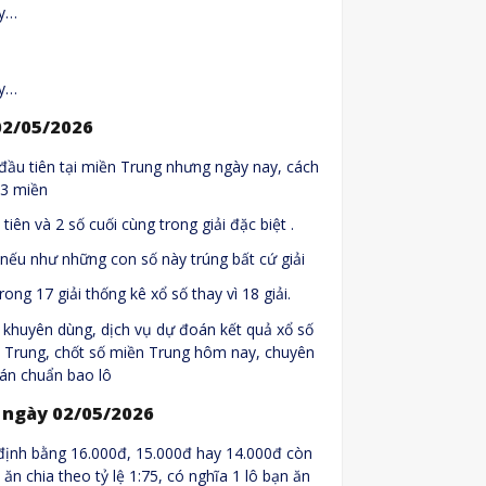
ay…
ay…
02/05/2026
đầu tiên tại miền Trung nhưng ngày nay, cách
 3 miền
iên và 2 số cuối cùng trong giải đặc biệt .
nếu như những con số này trúng bất cứ giải
ng 17 giải thống kê xổ số thay vì 18 giải.
khuyên dùng, dịch vụ dự đoán kết quả xổ số
ền Trung, chốt số miền Trung hôm nay, chuyên
oán chuẩn bao lô
? ngày 02/05/2026
 định bằng 16.000đ, 15.000đ hay 14.000đ còn
ăn chia theo tỷ lệ 1:75, có nghĩa 1 lô bạn ăn