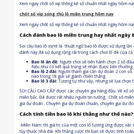
Xem ngay chốt số vip thống kê số chuẩn nhất ngày hôm n
chốt số vip song thủ lô miền trung hôm nay
Xem ngay chốt số vip thống kê số chuẩn nhất ngày hôm n
Cách đánh bao lô miền trung hay nhất ngày 
Soi cầu bao lô xsmt là thuật ngữ bao lô được sử dụng lần 
đánh này đã sử dụng rộng rãi trong cách chơi lô đề của cả
Bao lô ăn đề:
Người chơi sẽ tiến hành chọn 2 số đầu t
Nếu như có kết quả trùng sẽ nhận được tiền thưởng.
Bao lô 2 đài:
Người tham gia cần dự đoán 2 con số. 
nào trong 18 giải sẽ giành chiến thắng.
Bao lô 3 đài:
Tương tự như vậy, nhưng sẽ lựa chọn tro
SOI CẦU CAO CẤP được các chuyên gia hàng đầu. Về xổ số 
miền bắc. Đã được rất nhiều người tin tưởng . Chốt số mi
gia dự đoán . Chuyên gia dự đoán chuẩn, chuyên gia dự đ
Cách tính tiền bao lô khi thắng như thế nào
-Miền Nam: thì giá trị của một con lô tương ứng được xác
tùy thuộc nhà đài. Khi thắng cược thì bạn sẽ được tính toán 