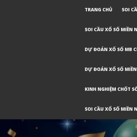
Skip
to
TRANG CHỦ
SOI C
content
SOI CẦU XỔ SỐ MIỀN 
DỰ ĐOÁN XỔ SỐ MB C
DỰ ĐOÁN XỔ SỐ MIỀN
KINH NGHIỆM CHỐT SỐ
SOI CẦU XỔ SỐ MIỀN 