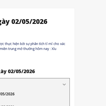
gày 02/05/2026
ợc thực hiện bởi sự phân tích tỉ mỉ cho xác
nh miền trung mở thưởng hôm nay : Xỉu
gày 02/05/2026
/05/2026