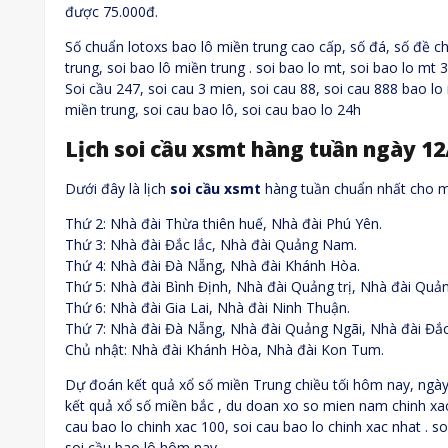
được 75.000đ.
Số chuẩn lotoxs bao lô miền trung cao cấp, số đá, số đề c
trung, soi bao lô miền trung . soi bao lo mt, soi bao lo mt 
Soi cầu 247, soi cau 3 mien, soi cau 88, soi cau 888 bao lo 
miền trung, soi cau bao lô, soi cau bao lo 24h
Lịch soi cầu xsmt hàng tuần ngày 12
Dưới đây là lịch
soi cầu xsmt
hàng tuần chuẩn nhất cho m
Thứ 2: Nhà đài Thừa thiên huế, Nhà đài Phú Yên.
Thứ 3: Nhà đài Đắc lắc, Nhà đài Quảng Nam.
Thứ 4: Nhà đài Đà Nẵng, Nhà đài Khánh Hòa.
Thứ 5: Nhà đài Bình Định, Nhà đài Quảng trị, Nhà đài Quản
Thứ 6: Nhà đài Gia Lai, Nhà đài Ninh Thuận.
Thứ 7: Nhà đài Đà Nẵng, Nhà đài Quảng Ngãi, Nhà đài Đắ
Chủ nhật: Nhà đài Khánh Hòa, Nhà đài Kon Tum.
Dự đoán kết quả xổ số miền Trung chiều tối hôm nay, ngày
kết quả xổ số miền bắc , du doan xo so mien nam chinh x
cau bao lo chinh xac 100, soi cau bao lo chinh xac nhat . s
soi cầu bao lô hôm nay