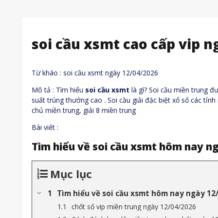
soi cầu xsmt cao cấp vip n
Từ kháo : soi cầu xsmt ngày 12/04/2026
Mô tả : Tìm hiểu
soi cầu xsmt
là gì? Soi cầu miền trung đư
suất trúng thưởng cao . Soi cầu giải đặc biệt xổ số các tỉ
chủ miền trung, giải 8 miền trung
Bài viết :
Tìm hiểu về soi cầu xsmt hôm nay n
Mục lục
Tìm hiểu về soi cầu xsmt hôm nay ngày 12
chốt số vip miền trung ngày 12/04/2026