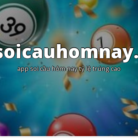
s
o
i
c
a
u
h
o
m
n
a
y
a
p
p
s
o
i
c
ầ
u
h
ô
m
n
a
y
t
ỷ
l
ệ
t
r
ú
n
g
c
a
o