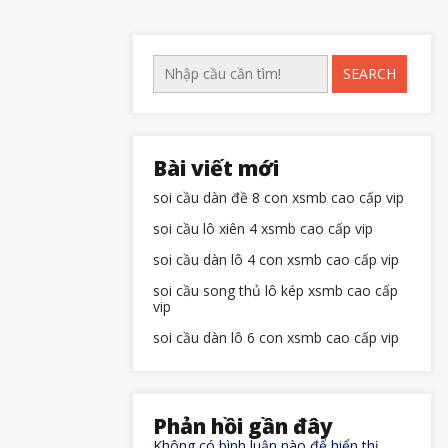
SEARCH
Bài viết mới
soi cầu dàn đề 8 con xsmb cao cấp vip
soi cầu lô xiên 4 xsmb cao cấp vip
soi cầu dàn lô 4 con xsmb cao cấp vip
soi cầu song thủ lô kép xsmb cao cấp
vip
soi cầu dàn lô 6 con xsmb cao cấp vip
Phản hồi gần đây
Không có bình luận nào để hiển thị.