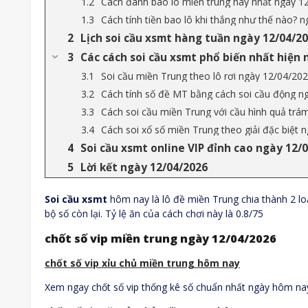
Cách đánh bao lô miền trung hay nhất ngày 1
Cách tính tiền bao lô khi thắng như thế nào? 
Lịch soi cầu xsmt hàng tuần ngày 12/04/2
Các cách soi cầu xsmt phổ biến nhất hiện 
Soi cầu miền Trung theo lô rơi ngày 12/04/20
Cách tính số đề MT bằng cách soi cầu động n
Cách soi cầu miền Trung với cầu hình quả trá
Cách soi xổ số miền Trung theo giải đặc biệt 
Soi cầu xsmt online VIP đỉnh cao ngày 12/
Lời kết ngày 12/04/2026
Soi cầu xsmt
hôm nay là lô đề miền Trung chia thành 2 loại 
bộ số còn lại. Tỷ lệ ăn của cách chơi này là 0.8/75
chốt số vip miền trung ngày 12/04/2026
chốt số vip xỉu chủ miền trung hôm nay
Xem ngay chốt số vip thống kê số chuẩn nhất ngày hôm n