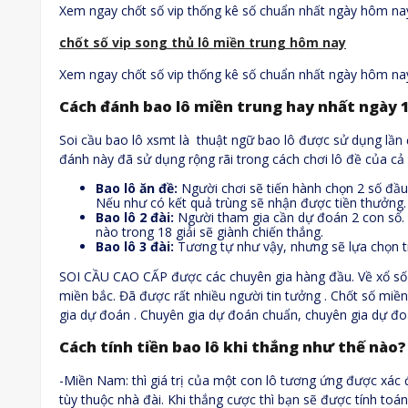
Xem ngay chốt số vip thống kê số chuẩn nhất ngày hôm n
chốt số vip song thủ lô miền trung hôm nay
Xem ngay chốt số vip thống kê số chuẩn nhất ngày hôm n
Cách đánh bao lô miền trung hay nhất ngày 
Soi cầu bao lô xsmt là thuật ngữ bao lô được sử dụng lần 
đánh này đã sử dụng rộng rãi trong cách chơi lô đề của cả
Bao lô ăn đề:
Người chơi sẽ tiến hành chọn 2 số đầu t
Nếu như có kết quả trùng sẽ nhận được tiền thưởng.
Bao lô 2 đài:
Người tham gia cần dự đoán 2 con số. 
nào trong 18 giải sẽ giành chiến thắng.
Bao lô 3 đài:
Tương tự như vậy, nhưng sẽ lựa chọn tro
SOI CẦU CAO CẤP được các chuyên gia hàng đầu. Về xổ số 
miền bắc. Đã được rất nhiều người tin tưởng . Chốt số mi
gia dự đoán . Chuyên gia dự đoán chuẩn, chuyên gia dự đ
Cách tính tiền bao lô khi thắng như thế nào
-Miền Nam: thì giá trị của một con lô tương ứng được xác
tùy thuộc nhà đài. Khi thắng cược thì bạn sẽ được tính toán 