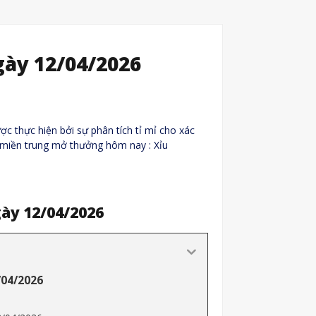
gày 12/04/2026
ợc thực hiện bởi sự phân tích tỉ mỉ cho xác
nh miền trung mở thưởng hôm nay : Xỉu
gày 12/04/2026
/04/2026