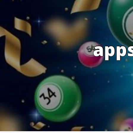
a
p
p