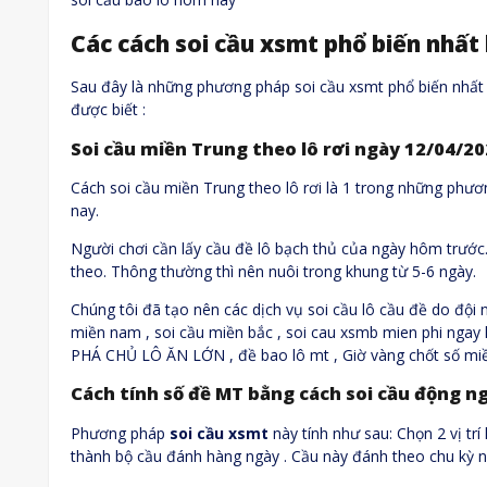
Các cách soi cầu xsmt phổ biến nhất
Sau đây là những phương pháp soi cầu xsmt phổ biến nhất 
được biết :
Soi cầu miền Trung theo lô rơi ngày 12/04/2
Cách soi cầu miền Trung theo lô rơi là 1 trong những phư
nay.
Người chơi cần lấy cầu đề lô bạch thủ của ngày hôm trước
theo. Thông thường thì nên nuôi trong khung từ 5-6 ngày.
Chúng tôi đã tạo nên các dịch vụ soi cầu lô cầu đề do đội
miền nam , soi cầu miền bắc , soi cau xsmb mien phi ng
PHÁ CHỦ LÔ ĂN LỚN , đề bao lô mt , Giờ vàng chốt số mi
Cách tính số đề MT bằng cách soi cầu động n
Phương pháp
soi cầu xsmt
này tính như sau: Chọn 2 vị trí
thành bộ cầu đánh hàng ngày . Cầu này đánh theo chu kỳ nê