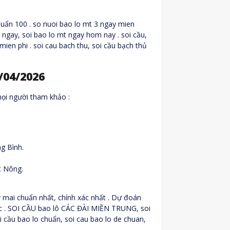
huẩn 100 . so nuoi bao lo mt 3 ngay mien
3 ngay, soi bao lo mt ngay hom nay . soi cầu,
mien phi . soi cau bach thu, soi cầu bạch thủ
/04/2026
ọi người tham khảo :
g Bình.
c Nông.
 mai chuẩn nhất, chính xác nhất . Dự đoán
ac . SOI CẦU bao lô CÁC ĐÀI MIỀN TRUNG, soi
oi cầu bao lo chuẩn, soi cau bao lo de chuan,