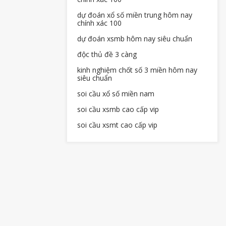
dự đoán xổ số miền trung hôm nay
chính xác 100
dự đoán xsmb hôm nay siêu chuẩn
độc thủ đề 3 càng
kinh nghiệm chốt số 3 miền hôm nay
siêu chuẩn
soi cầu xổ số miền nam
soi cầu xsmb cao cấp vip
soi cầu xsmt cao cấp vip