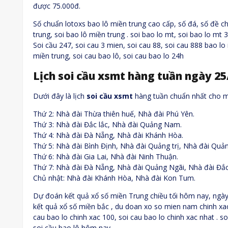
được 75.000đ.
Số chuẩn lotoxs bao lô miền trung cao cấp, số đá, số đề c
trung, soi bao lô miền trung . soi bao lo mt, soi bao lo mt 
Soi cầu 247, soi cau 3 mien, soi cau 88, soi cau 888 bao lo 
miền trung, soi cau bao lô, soi cau bao lo 24h
Lịch soi cầu xsmt hàng tuần ngày 25
Dưới đây là lịch
soi cầu xsmt
hàng tuần chuẩn nhất cho m
Thứ 2: Nhà đài Thừa thiên huế, Nhà đài Phú Yên.
Thứ 3: Nhà đài Đắc lắc, Nhà đài Quảng Nam.
Thứ 4: Nhà đài Đà Nẵng, Nhà đài Khánh Hòa.
Thứ 5: Nhà đài Bình Định, Nhà đài Quảng trị, Nhà đài Quản
Thứ 6: Nhà đài Gia Lai, Nhà đài Ninh Thuận.
Thứ 7: Nhà đài Đà Nẵng, Nhà đài Quảng Ngãi, Nhà đài Đắ
Chủ nhật: Nhà đài Khánh Hòa, Nhà đài Kon Tum.
Dự đoán kết quả xổ số miền Trung chiều tối hôm nay, ngày
kết quả xổ số miền bắc , du doan xo so mien nam chinh x
cau bao lo chinh xac 100, soi cau bao lo chinh xac nhat . s
soi cầu bao lô hôm nay