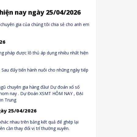
 hiện nay ngày 25/04/2026
chuyên gia của chúng tôi chia sẻ cho anh em
026
ơng pháp được lô thủ áp dụng nhiều nhất hiện
. Sau đấy tiến hành nuôi cho những ngày tiếp
 ngũ chuyên gia hàng đầu! Dự đoán xổ số
ay hom nay . Dự Đoán XSMT HÔM NAY , ĐẠI
ền Trung
gày 25/04/2026
 khác nhau trên bảng kết quả để ghép lại
n cần thay đổi vị trí thường xuyên.