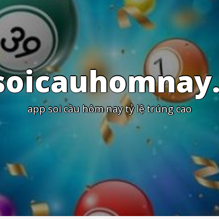
s
o
i
c
a
u
h
o
m
n
a
y
a
p
p
s
o
i
c
ầ
u
h
ô
m
n
a
y
t
ỷ
l
ệ
t
r
ú
n
g
c
a
o