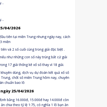
ay…
ay…
25/04/2026
đầu tiên tại miền Trung nhưng ngày nay, cách
 3 miền
iên và 2 số cuối cùng trong giải đặc biệt .
nếu như những con số này trúng bất cứ giải
ng 17 giải thống kê xổ số thay vì 18 giải.
khuyên dùng, dịch vụ dự đoán kết quả xổ số
ền Trung, chốt số miền Trung hôm nay, chuyên
oán chuẩn bao lô
? ngày 25/04/2026
 định bằng 16.000đ, 15.000đ hay 14.000đ còn
ăn chia theo tỷ lệ 1:75, có nghĩa 1 lô bạn ăn