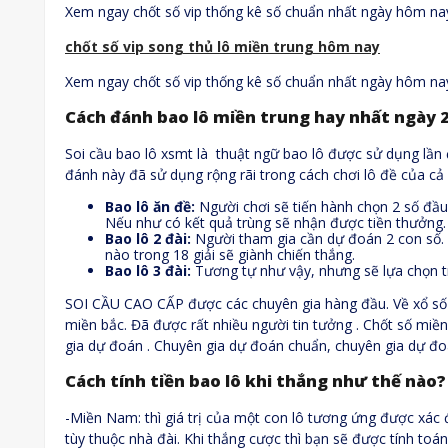
Xem ngay chốt số vip thống kê số chuẩn nhất ngày hôm n
chốt số vip song thủ lô miền trung hôm nay
Xem ngay chốt số vip thống kê số chuẩn nhất ngày hôm n
Cách đánh bao lô miền trung hay nhất ngày 
Soi cầu bao lô xsmt là thuật ngữ bao lô được sử dụng lần 
đánh này đã sử dụng rộng rãi trong cách chơi lô đề của cả
Bao lô ăn đề:
Người chơi sẽ tiến hành chọn 2 số đầu t
Nếu như có kết quả trùng sẽ nhận được tiền thưởng.
Bao lô 2 đài:
Người tham gia cần dự đoán 2 con số. 
nào trong 18 giải sẽ giành chiến thắng.
Bao lô 3 đài:
Tương tự như vậy, nhưng sẽ lựa chọn tro
SOI CẦU CAO CẤP được các chuyên gia hàng đầu. Về xổ số 
miền bắc. Đã được rất nhiều người tin tưởng . Chốt số mi
gia dự đoán . Chuyên gia dự đoán chuẩn, chuyên gia dự đ
Cách tính tiền bao lô khi thắng như thế nào
-Miền Nam: thì giá trị của một con lô tương ứng được xác
tùy thuộc nhà đài. Khi thắng cược thì bạn sẽ được tính toán 