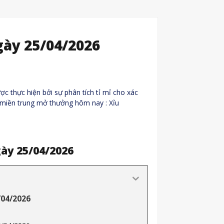
gày 25/04/2026
ợc thực hiện bởi sự phân tích tỉ mỉ cho xác
nh miền trung mở thưởng hôm nay : Xỉu
gày 25/04/2026
/04/2026