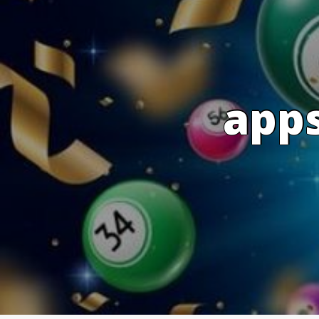
a
p
p