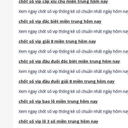
chốt số vip cặp xỉu chủ miền trung hôm nay
Xem ngay chốt số vip thống kê số chuẩn nhất ngày hôm n
chốt số vip đặc biệt miền trung hôm nay
Xem ngay chốt số vip thống kê số chuẩn nhất ngày hôm n
chốt số vip giải 8 miền trung hôm nay
Xem ngay chốt số vip thống kê số chuẩn nhất ngày hôm n
chốt số vip đầu đuôi đặc biệt miền trung hôm nay
Xem ngay chốt số vip thống kê số chuẩn nhất ngày hôm n
chốt số vip đầu đuôi giải 8 miền trung hôm nay
Xem ngay chốt số vip thống kê số chuẩn nhất ngày hôm n
chốt số vip bao lô miền trung hôm nay
Xem ngay chốt số vip thống kê số chuẩn nhất ngày hôm n
chốt số vip lô 3 số miền trung hôm nay