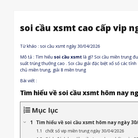
soi cầu xsmt cao cấp vip n
Từ kháo : soi cầu xsmt ngày 30/04/2026
Mô tả : Tìm hiểu
soi cầu xsmt
là gì? Soi cầu miền trung đư
suất trúng thưởng cao . Soi cầu giải đặc biệt xổ số các tỉ
chủ miền trung, giải 8 miền trung
Bài viết :
Tìm hiểu về soi cầu xsmt hôm nay n
Mục lục
Tìm hiểu về soi cầu xsmt hôm nay ngày 30
chốt số vip miền trung ngày 30/04/2026