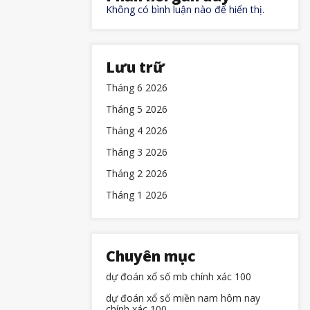
Không có bình luận nào để hiển thị.
Lưu trữ
Tháng 6 2026
Tháng 5 2026
Tháng 4 2026
Tháng 3 2026
Tháng 2 2026
Tháng 1 2026
Chuyên mục
dự đoán xổ số mb chính xác 100
dự đoán xổ số miền nam hôm nay
chính xác 100