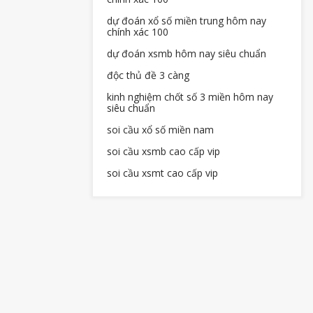
dự đoán xổ số miền trung hôm nay
chính xác 100
dự đoán xsmb hôm nay siêu chuẩn
độc thủ đề 3 càng
kinh nghiệm chốt số 3 miền hôm nay
siêu chuẩn
soi cầu xổ số miền nam
soi cầu xsmb cao cấp vip
soi cầu xsmt cao cấp vip