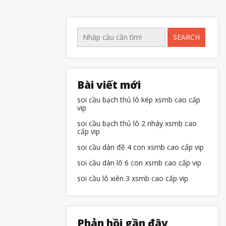
SEARCH
Bài viết mới
soi cầu bạch thủ lô kép xsmb cao cấp
vip
soi cầu bạch thủ lô 2 nháy xsmb cao
cấp vip
soi cầu dàn đề 4 con xsmb cao cấp vip
soi cầu dàn lô 6 con xsmb cao cấp vip
soi cầu lô xiên 3 xsmb cao cấp vip
Phản hồi gần đây