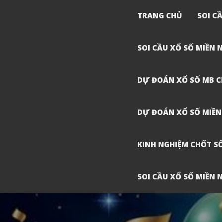
Skip
to
TRANG CHỦ
SOI C
content
SOI CẦU XỔ SỐ MIỀN 
DỰ ĐOÁN XỔ SỐ MB C
DỰ ĐOÁN XỔ SỐ MIỀN
KINH NGHIỆM CHỐT SỐ
SOI CẦU XỔ SỐ MIỀN 