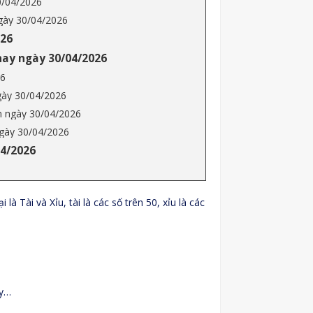
0/04/2026
ngày 30/04/2026
026
nay ngày 30/04/2026
26
gày 30/04/2026
m ngày 30/04/2026
ngày 30/04/2026
04/2026
là Tài và Xỉu, tài là các số trên 50, xỉu là các
ay…