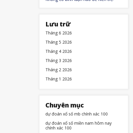
Lưu trữ
Tháng 6 2026
Tháng 5 2026
Tháng 4 2026
Tháng 3 2026
Tháng 2 2026
Tháng 1 2026
Chuyên mục
dự đoán xổ số mb chính xác 100
dự đoán xổ số miền nam hôm nay
chính xác 100