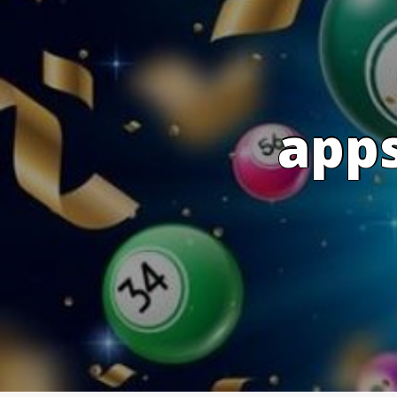
a
p
p