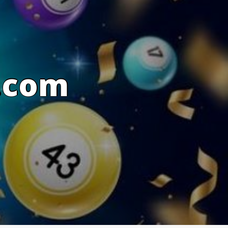
.
c
o
m