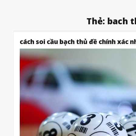
Thẻ:
bach t
cách soi cầu bạch thủ đề chính xác n