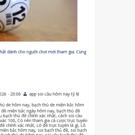
hất dành cho người chơi mới tham gia. Cùng
026 - 20:06
app soi cầu hôm nay tỷ lệ
thủ de hôm nay
,
bạch thủ de miền bắc hôm
ủ đề miền bắc ngày hôm nay
,
bạch thủ đề
u bạch thủ đề chính xác nhất
,
cách soi cầu
 xác 100
,
Có nên tham gia cá cược trực tuyến
đề chính xác nhất
,
Lô đề trực tuyến là gì
,
Lô
 miền bắc hôm nay
,
soi bạch thủ đề
,
soi bạch
u bạch thủ de hôm nay
,
soi cầu bạch thủ đề