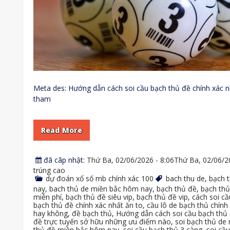
Meta des: Hướng dẫn cách soi cầu bạch thủ đề chính xác n
tham
Read More
đã câp nhật:
Thứ Ba, 02/06/2026 - 8:06Thứ Ba, 02/06/2
trúng cao
dự đoán xổ số mb chính xác 100
bach thu de
,
bạch 
nay
,
bach thủ de miền bắc hôm nay
,
bạch thủ đề
,
bạch th
miễn phí
,
bạch thủ đề siêu vip
,
bạch thủ đề vip
,
cách soi cầ
bạch thủ đề chính xác nhất ăn to
,
cầu lô de bạch thủ chính
hay không
,
đề bạch thủ
,
Hướng dẫn cách soi cầu bạch thủ 
đề trực tuyến sở hữu những ưu điểm nào
,
soi bạch thủ de
thủ đề miền bắc hôm nay
,
soi cầu bạch thủ 3 càng
,
soi cầ