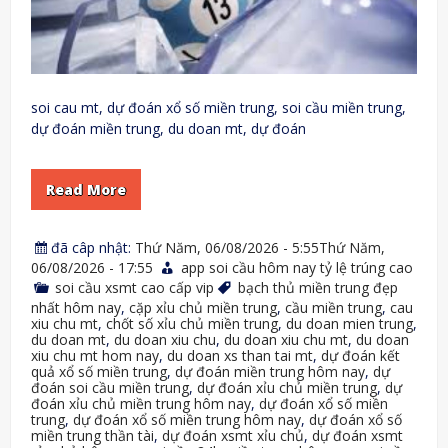
soi cau mt, dự đoán xổ số miền trung, soi cầu miền trung,
dự đoán miền trung, du doan mt, dự đoán
Read More
đã câp nhật:
Thứ Năm, 06/08/2026 - 5:55Thứ Năm,
06/08/2026 - 17:55
app soi cầu hôm nay tỷ lệ trúng cao
soi cầu xsmt cao cấp vip
bạch thủ miền trung đẹp
nhất hôm nay
,
cặp xỉu chủ miền trung
,
cầu miền trung
,
cau
xiu chu mt
,
chốt số xỉu chủ miền trung
,
du doan mien trung
,
du doan mt
,
du doan xiu chu
,
du doan xiu chu mt
,
du doan
xiu chu mt hom nay
,
du doan xs than tai mt
,
dự đoán kết
quả xổ số miền trung
,
dự đoán miền trung hôm nay
,
dự
đoán soi cầu miền trung
,
dự đoán xỉu chủ miền trung
,
dự
đoán xỉu chủ miền trung hôm nay
,
dự đoán xổ số miền
trung
,
dự đoán xổ số miền trung hôm nay
,
dự đoán xổ số
miền trung thần tài
,
dự đoán xsmt xỉu chủ
,
dự đoán xsmt