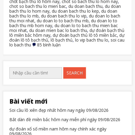
chốt bạch thủ lô hôm nay
,
chot so bach thu lo hom nay
,
chot so bach thu lo mien bac
,
du doan bach thu
,
du doan
bach thu lo hom nay
,
du doan bach thu lo kep
,
du doan
bach thu lo mb
,
du doan bach thu lo vip
,
du doan lo bach
thu moi nhat
,
du doan lo to bach thu mb
,
du doan lo to
bach thu mb hom nay
,
du doan lo to bach thu mien bac
moi nhat
,
du doan mien bac lo bach thu
,
dự đoán bạch thủ
lô miền bắc hôm nay
,
dự đoán bạch thủ lô tô miền bắc
,
dự
đoán lô tô bạch thủ
,
lô bạch thủ
,
lo vip bach thu lo
,
soi cau
ở
lo bach thu
85 bình luận
soi
cầu
song
thủ
lô
SEARCH
xsmb
cao
cấp
vip
Bài viết mới
Soi cầu lô xiên đẹp nhất hôm nay ngày 09/08/2026
Bắt dàn đề miền bắc hôm nay miễn phí ngày 09/08/2026
dự đoán xổ số miền nam hôm nay chính xác ngày
09/08/2026