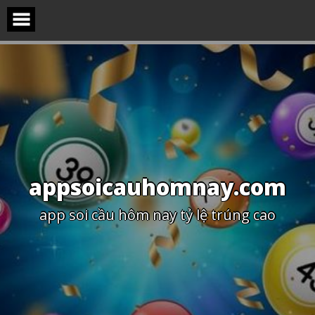
Skip
to
content
a
p
p
s
o
i
c
a
u
h
o
m
n
a
y
.
c
o
m
a
p
p
s
o
i
c
ầ
u
h
ô
m
n
a
y
t
ỷ
l
ệ
t
r
ú
n
g
c
a
o