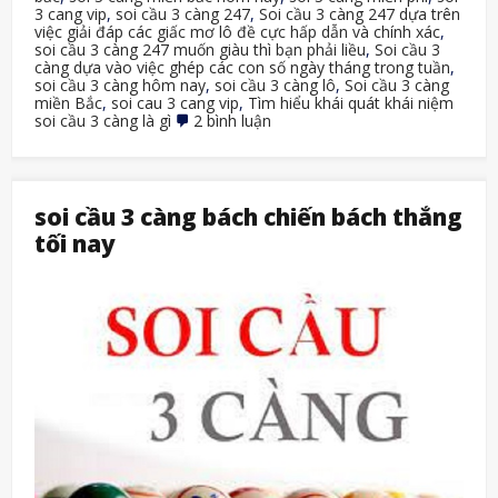
3 cang vip
,
soi cầu 3 càng 247
,
Soi cầu 3 càng 247 dựa trên
việc giải đáp các giấc mơ lô đề cực hấp dẫn và chính xác
,
soi cầu 3 càng 247 muốn giàu thì bạn phải liều
,
Soi cầu 3
càng dựa vào việc ghép các con số ngày tháng trong tuần
,
soi cầu 3 càng hôm nay
,
soi cầu 3 càng lô
,
Soi cầu 3 càng
miền Bắc
,
soi cau 3 cang vip
,
Tìm hiểu khái quát khái niệm
ở
soi cầu 3 càng là gì
2 bình luận
soi
cầu
3
càng
247
soi cầu 3 càng bách chiến bách thắng
muốn
tối nay
giàu
thì
bạn
phải
liều