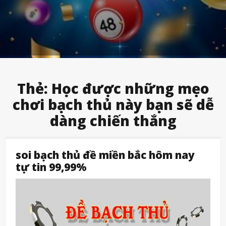
Thẻ:
Học được những mẹo
chơi bạch thủ này bạn sẽ dễ
dàng chiến thắng
soi bạch thủ đề miền bắc hôm nay
tự tin 99,99%