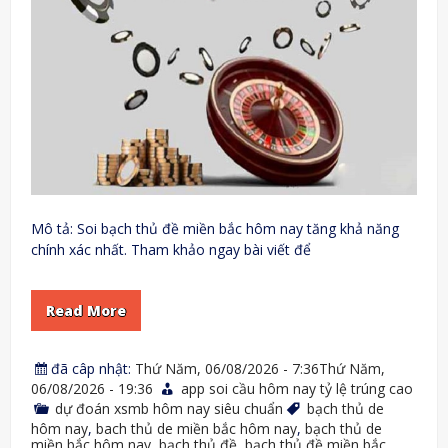
Mô tả: Soi bạch thủ đề miền bắc hôm nay tăng khả năng
chính xác nhất. Tham khảo ngay bài viết để
Read More
đã câp nhật:
Thứ Năm, 06/08/2026 - 7:36Thứ Năm,
06/08/2026 - 19:36
app soi cầu hôm nay tỷ lệ trúng cao
dự đoán xsmb hôm nay siêu chuẩn
bạch thủ de
hôm nay
,
bach thủ de miền bắc hôm nay
,
bạch thủ de
miền bắc hôm nay
,
bạch thủ đề
,
bạch thủ đề miền bắc