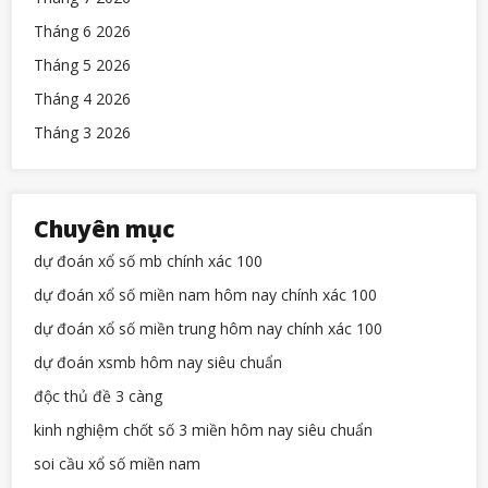
Tháng 6 2026
Tháng 5 2026
Tháng 4 2026
Tháng 3 2026
Chuyên mục
dự đoán xổ số mb chính xác 100
dự đoán xổ số miền nam hôm nay chính xác 100
dự đoán xổ số miền trung hôm nay chính xác 100
dự đoán xsmb hôm nay siêu chuẩn
độc thủ đề 3 càng
kinh nghiệm chốt số 3 miền hôm nay siêu chuẩn
soi cầu xổ số miền nam