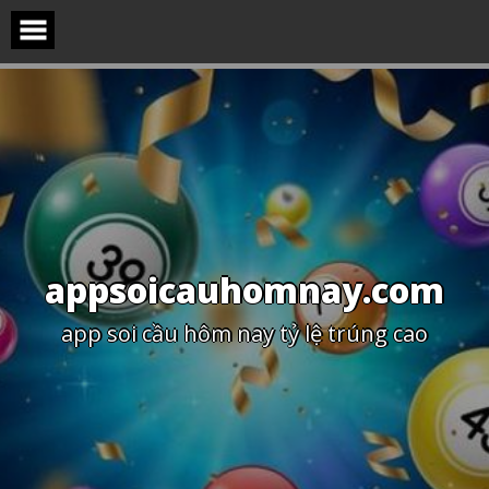
Skip
to
content
a
p
p
s
o
i
c
a
u
h
o
m
n
a
y
.
c
o
m
a
p
p
s
o
i
c
ầ
u
h
ô
m
n
a
y
t
ỷ
l
ệ
t
r
ú
n
g
c
a
o