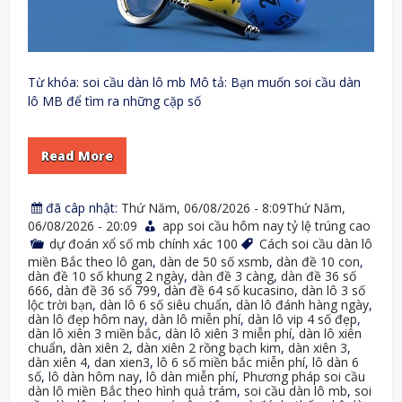
Từ khóa: soi cầu dàn lô mb Mô tả: Bạn muốn soi cầu dàn
lô MB để tìm ra những cặp số
Read More
đã câp nhật:
Thứ Năm, 06/08/2026 - 8:09Thứ Năm,
06/08/2026 - 20:09
app soi cầu hôm nay tỷ lệ trúng cao
dự đoán xổ số mb chính xác 100
Cách soi cầu dàn lô
miền Bắc theo lô gan
,
dàn de 50 số xsmb
,
dàn đề 10 con
,
dàn đề 10 số khung 2 ngày
,
dàn đề 3 càng
,
dàn đề 36 số
666
,
dàn đề 36 số 799
,
dàn đề 64 số kucasino
,
dàn lô 3 số
lộc trời bạn
,
dàn lô 6 số siêu chuẩn
,
dàn lô đánh hàng ngày
,
dàn lô đẹp hôm nay
,
dàn lô miễn phí
,
dàn lô vip 4 số đẹp
,
dàn lô xiên 3 miền bắc
,
dàn lô xiên 3 miễn phí
,
dàn lô xiên
chuẩn
,
dàn xiên 2
,
dàn xiên 2 rồng bạch kim
,
dàn xiên 3
,
dàn xiên 4
,
dan xien3
,
lô 6 số miền bắc miễn phí
,
lô dàn 6
số
,
lô dàn hôm nay
,
lô dàn miễn phí
,
Phương pháp soi cầu
dàn lô miền Bắc theo hình quả trám
,
soi cầu dàn lô mb
,
soi