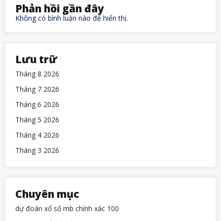
Phản hồi gần đây
Không có bình luận nào để hiển thị.
Lưu trữ
Tháng 8 2026
Tháng 7 2026
Tháng 6 2026
Tháng 5 2026
Tháng 4 2026
Tháng 3 2026
Chuyên mục
dự đoán xổ số mb chính xác 100