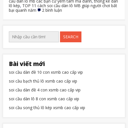
cầu dàn lô mb các bạn cứ yêm tâm mà đánh
,
thống kê dàn
lô kép
,
TOP 11 cách soi cầu dàn lô MB giúp người chơi bất
ở
bại quanh năm
2 bình luận
soi
cầu
dàn
lô
mb
SEARCH
các
bạn
cứ
yêm
tâm
mà
Bài viết mới
đánh
soi cầu dàn đề 10 con xsmb cao cấp vip
soi cầu bạch thủ lô xsmb cao cấp vip
soi cầu dàn đề 4 con xsmb cao cấp vip
soi cầu dàn lô 8 con xsmb cao cấp vip
soi cầu song thủ lô kép xsmb cao cấp vip