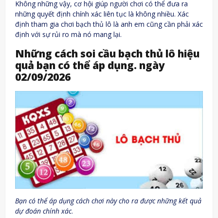
Không những vậy, cơ hội giúp người chơi có thể đưa ra
những quyết định chính xác liên tục là không nhiều. Xác
định tham gia chơi bạch thủ lô là anh em cũng cần phải xác
định với sự rủi ro mà nó mang lại.
Những cách soi cầu bạch thủ lô hiệu
quả bạn có thể áp dụng. ngày
02/09/2026
Bạn có thể áp dụng cách chơi này cho ra được những kết quả
dự đoán chính xác
.