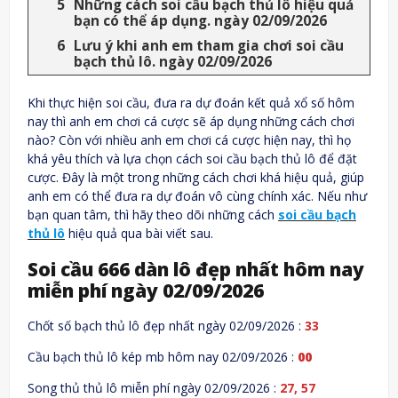
Những cách soi cầu bạch thủ lô hiệu quả
bạn có thể áp dụng. ngày 02/09/2026
Lưu ý khi anh em tham gia chơi soi cầu
bạch thủ lô. ngày 02/09/2026
Khi thực hiện soi cầu, đưa ra dự đoán kết quả xổ số hôm
nay thì anh em chơi cá cược sẽ áp dụng những cách chơi
nào? Còn với nhiều anh em chơi cá cược hiện nay, thì họ
khá yêu thích và lựa chọn cách soi cầu bạch thủ lô để đặt
cược. Đây là một trong những cách chơi khá hiệu quả, giúp
anh em có thể đưa ra dự đoán vô cùng chính xác. Nếu như
bạn quan tâm, thì hãy theo dõi những cách
soi cầu bạch
thủ lô
hiệu quả qua bài viết sau.
Soi cầu 666 dàn lô đẹp nhất hôm nay
miễn phí ngày 02/09/2026
Chốt số bạch thủ lô đẹp nhất ngày 02/09/2026 :
33
Cầu bạch thủ lô kép mb hôm nay 02/09/2026 :
00
Song thủ thủ lô miễn phí ngày 02/09/2026 :
27, 57