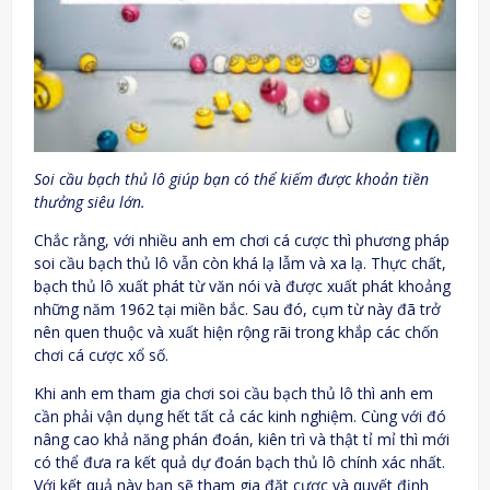
Soi cầu bạch thủ lô giúp bạn có thể kiếm được khoản tiền
thưởng siêu lớn.
Chắc rằng, với nhiều anh em chơi cá cược thì phương pháp
soi cầu bạch thủ lô vẫn còn khá lạ lẫm và xa lạ. Thực chất,
bạch thủ lô xuất phát từ văn nói và được xuất phát khoảng
những năm 1962 tại miền bắc. Sau đó, cụm từ này đã trở
nên quen thuộc và xuất hiện rộng rãi trong khắp các chốn
chơi cá cược xổ số.
Khi anh em tham gia chơi soi cầu bạch thủ lô thì anh em
cần phải vận dụng hết tất cả các kinh nghiệm. Cùng với đó
nâng cao khả năng phán đoán, kiên trì và thật tỉ mỉ thì mới
có thể đưa ra kết quả dự đoán bạch thủ lô chính xác nhất.
Với kết quả này bạn sẽ tham gia đặt cược và quyết định