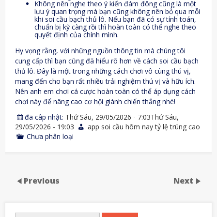
Không nên nghe theo ý kiến đám đông cũng là một
lưu ý quan trọng mà bạn cũng không nên bỏ qua mỗi
khi soi cầu bạch thủ lô. Nếu bạn đã có sự tính toán,
chuẩn bị kỹ càng rồi thì hoàn toàn có thể nghe theo
quyết định của chính mình.
Hy vọng rằng, với những nguồn thông tin mà chúng tôi
cung cấp thì bạn cũng đã hiểu rõ hơn về cách soi cầu bạch
thủ lô. Đây là một trong những cách chơi vô cùng thú vị,
mang đến cho bạn rất nhiều trải nghiệm thú vị và hữu ích.
Nên anh em chơi cá cược hoàn toàn có thể áp dụng cách
chơi này để nâng cao cơ hội giành chiến thắng nhé!
đã câp nhật:
Thứ Sáu, 29/05/2026 - 7:03Thứ Sáu,
29/05/2026 - 19:03
app soi cầu hôm nay tỷ lệ trúng cao
Chưa phân loại
Previous
Next