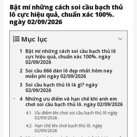
Bật mí những cách soi cầu bạch thủ
lô cực hiệu quả, chuẩn xác 100%.
ngày 02/09/2026
Mục lục
Bật mí những cách soi cầu bạch thủ lô
cực hiệu quả, chuẩn xác 100%. ngày
02/09/2026
Soi cầu 666 dàn lô đẹp nhất hôm nay
miễn phí ngày 02/09/2026
Soi cầu bạch thủ lô là gì? ngày
02/09/2026
Những ưu điểm và hạn chế khi anh em
chơi soi cầu bạch thủ lô. ngày 02/09/2026
Ưu điểm khi chơi soi cầu bạch thủ lô ngày
02/09/2026.
Hạn chế khi chơi bạch thủ lô. ngày
02/09/2026