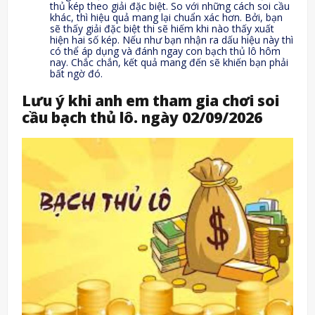
thủ kép theo giải đặc biệt. So với những cách soi cầu
khác, thì hiệu quả mang lại chuẩn xác hơn. Bởi, bạn
sẽ thấy giải đặc biệt thi sẽ hiếm khi nào thấy xuất
hiện hai số kép. Nếu như bạn nhận ra dấu hiệu này thì
có thể áp dụng và đánh ngay con bạch thủ lô hôm
nay. Chắc chắn, kết quả mang đến sẽ khiến bạn phải
bất ngờ đó.
Lưu ý khi anh em tham gia chơi soi
cầu bạch thủ lô. ngày 02/09/2026