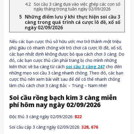
Soi cầu 3 càng dựa vào việc ghép các con số
ngày tháng trong tuần ngày 02/09/2026
Những điểm lưu ý khi thực hiện soi cầu 3
càng trong quá trình cá cược lô đề, xổ số
ngày 02/09/2026
Nếu các bạn cược thủ sở hữu ước mơ trở thành một triệu
phú giàu có nhanh chóng với trò chơi cá cược lô đề, xổ số,
các bạn nhất định không được bỏ qua cách chơi 3 càng. Do
đó, các bạn cược thủ cần phải trang bị cho mình những
kiến thức về ba càng từ cách
soi cầu 3 càng 247
cho đến
những mẹo soi cầu 3 càng nhanh chóng. Theo đó, các bạn
cược thủ nên xem bài viết sau để để có thể nhanh chóng
làm chủ cách chơi 3 càng Bắc – Trung – Nam nhé!
Soi cầu rồng bạch kim 3 càng miễn
phí hôm nay ngày 02/09/2026
Độc thủ 3 càng ngày 02/09/2026:
822
Soi cầu cặp 3 càng ngày 02/09/2026:
328, 676