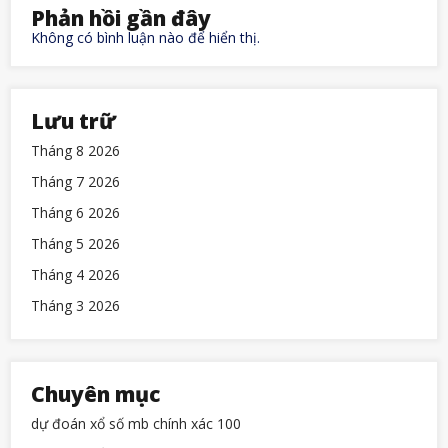
Phản hồi gần đây
Không có bình luận nào để hiển thị.
Lưu trữ
Tháng 8 2026
Tháng 7 2026
Tháng 6 2026
Tháng 5 2026
Tháng 4 2026
Tháng 3 2026
Chuyên mục
dự đoán xổ số mb chính xác 100