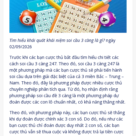
Tìm hiểu khái quát khái niệm soi cầu 3 càng là gì?
ngày
02/09/2026
Trước khi các bạn cược thủ bắt đầu tìm hiểu chi tiết các
cách soi cầu 3 càng 247. Theo đó, soi cầu 3 càng 247 là
một phương pháp mà các bạn cược thủ sẽ phải tiến hành
soi cầu dựa trên giải đặc biệt của cả 3 miền Bắc – Trung –
Nam. Theo đó, đây là phương pháp được nhiều cược thủ
chuyên nghiệp phân tích qua. Từ đó, họ nhận định rằng
phương pháp soi cầu đề 3 càng là một phương pháp dự
đoán được các con lô chuẩn nhất, có khả năng thắng nhất.
Theo đó, với phương pháp này, các bạn cược thủ sẽ thắng
khi dự đoán được chính xác 3 con số. Do đó, nếu như các
bạn cược thủ chỉ đoán được duy nhất 2 con số, các bạn
cược thủ vẫn sẽ thua cuộc và không được trả lại tiền cược