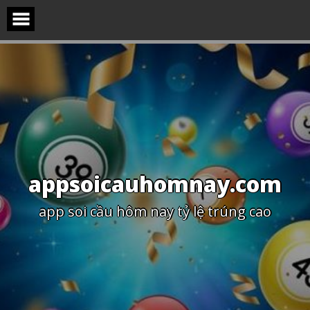
Skip
to
content
a
p
p
s
o
i
c
a
u
h
o
m
n
a
y
.
c
o
m
a
p
p
s
o
i
c
ầ
u
h
ô
m
n
a
y
t
ỷ
l
ệ
t
r
ú
n
g
c
a
o