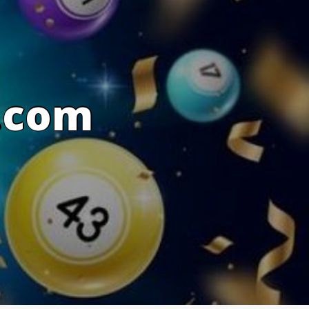
.
c
o
m