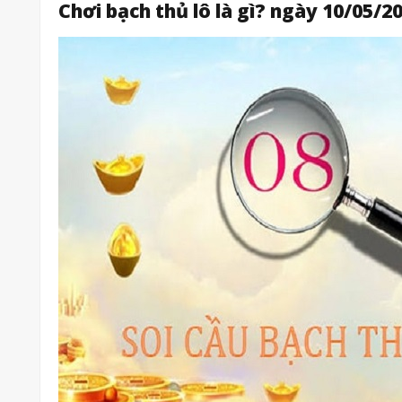
Chơi bạch thủ lô là gì? ngày 10/05/2