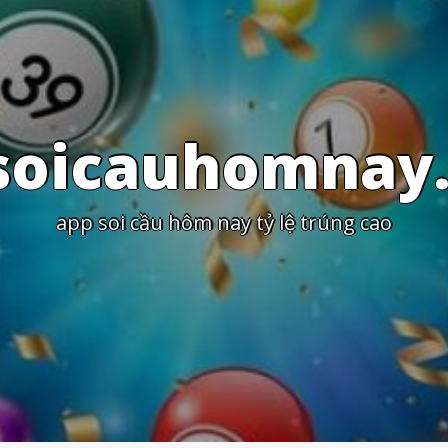
s
o
i
c
a
u
h
o
m
n
a
y
a
p
p
s
o
i
c
ầ
u
h
ô
m
n
a
y
t
ỷ
l
ệ
t
r
ú
n
g
c
a
o