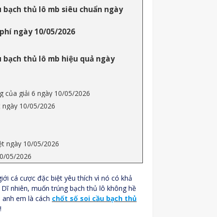
 bạch thủ lô mb siêu chuẩn ngày
 phí ngày 10/05/2026
 bạch thủ lô mb hiệu quả ngày
ng của giải 6 ngày 10/05/2026
ệt ngày 10/05/2026
iệt ngày 10/05/2026
10/05/2026
iới cá cược đặc biệt yêu thích vì nó có khả
 Dĩ nhiên, muốn trúng bạch thủ lô không hề
o anh em là cách
chốt số soi cầu bạch thủ
!