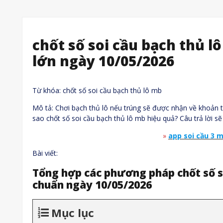
chốt số soi cầu bạch thủ l
lớn ngày 10/05/2026
Từ khóa: chốt số soi cầu bạch thủ lô mb
Mô tả: Chơi bạch thủ lô nếu trúng sẽ được nhận về khoản ti
sao chốt số soi cầu bạch thủ lô mb hiệu quả? Câu trả lời sẽ
»
app soi cầu 3 m
Bài viết:
Tổng hợp các phương pháp chốt số so
chuẩn
ngày 10/05/2026
Mục lục