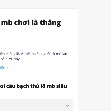
ô mb chơi là thắng
ền khổng lồ. Vì thế, nhiều người tò mò làm
 có dưới đây.
iền
«
i cầu bạch thủ lô mb siêu