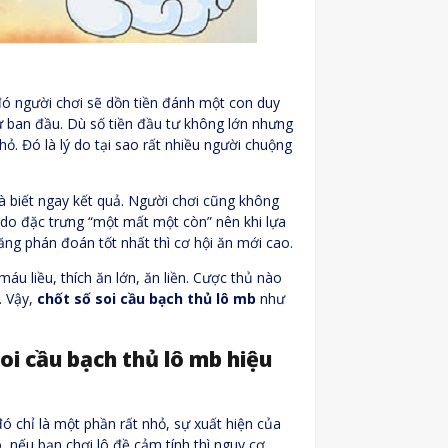
 đó người chơi sẽ dồn tiền đánh một con duy
ư ban đầu. Dù số tiền đầu tư không lớn nhưng
ỏ. Đó là lý do tại sao rất nhiều người chuộng
là biết ngay kết quả. Người chơi cũng không
, do đặc trưng “một mất một còn” nên khi lựa
ăng phán đoán tốt nhất thì cơ hội ăn mới cao.
u liều, thích ăn lớn, ăn liền. Cược thủ nào
. Vậy,
chốt số soi cầu bạch thủ lô mb
như
i cầu bạch thủ lô mb hiệu
ó chỉ là một phần rất nhỏ, sự xuất hiện của
, nếu bạn chơi lô đề cảm tính thì nguy cơ