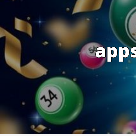
a
p
p