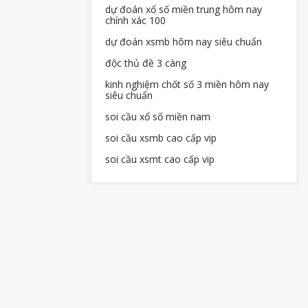
dự đoán xổ số miền trung hôm nay
chính xác 100
dự đoán xsmb hôm nay siêu chuẩn
độc thủ đề 3 càng
kinh nghiệm chốt số 3 miền hôm nay
siêu chuẩn
soi cầu xổ số miền nam
soi cầu xsmb cao cấp vip
soi cầu xsmt cao cấp vip