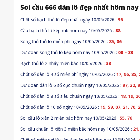
Soi cầu 666 dàn lô đẹp nhất hôm nay
Chốt số bạch thủ lô đẹp nhất ngày 10/05/2026 :
96
Cầu bạch thủ lô kép mb hôm nay 10/05/2026 :
88
Song thủ thủ lô miễn phí ngày 10/05/2026 :
85, 06
Dự đoán song thủ lô kép hôm nay 10/05/2026 :
00 – 33
Bạch thủ lô 2 nháy miền bắc 10/05/2026 :
38
Chốt số dàn lô 4 số miễn phí ngày 10/05/2026 :
17, 96, 85, 
Dự đoán dàn lô 6 số cực chuẩn ngày 10/05/2026 :
97, 32, 9
Chốt số dàn lô 8 số siêu chuẩn ngày 10/05/2026 :
18, 19, 26
Chốt số dàn lô 10 số ngày 10/05/2026 :
19, 59, 07, 21, 70, 
Soi cầu lô xiên 2 miền bắc hôm nay 10/05/2026 :
55, 76
Soi cầu chuẩn lô xiên 3 miền bắc hôm nay 10/05/2026 :
21,
Chốt số miễn phí lô xiên 4 miền bắc hôm nay 10/05/2026 :