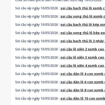
Soi cầu víp ngày 10/05/2026 :
soi cầu bạch thủ lô xsmb c
Soi cầu víp ngày 10/05/2026 :
soi cầu song thủ lô xsmb c
Soi cầu víp ngày 10/05/2026 :
soi cầu bạch thủ lô kép xs
Soi cầu víp ngày 10/05/2026 :
soi cầu song thủ lô kép x
Soi cầu víp ngày 10/05/2026 :
soi cầu bạch thủ lô 2 nháy
Soi cầu víp ngày 10/05/2026 :
soi cầu lô xiên 2 xsmb cao
Soi cầu víp ngày 10/05/2026 :
soi cầu lô xiên 3 xsmb cao
Soi cầu víp ngày 10/05/2026 :
soi cầu lô xiên 4 xsmb cao
Soi cầu víp ngày 10/05/2026 :
soi cầu dàn lô 4 con xsmb 
Soi cầu víp ngày 10/05/2026 :
soi cầu dàn lô 6 con xsmb 
Soi cầu víp ngày 10/05/2026 :
soi cầu dàn lô 8 con xsmb 
Soi cầu víp ngày 10/05/2026 :
soi cầu dàn lô 10 con xsmb