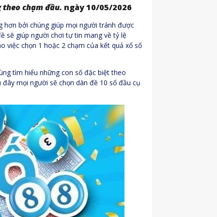
g theo chạm đầu.
ngày 10/05/2026
g hơn bởi chúng giúp mọi người tránh được
ề sẽ giúp người chơi tự tin mang về tỷ lệ
ào việc chọn 1 hoặc 2 chạm của kết quả xổ số
ùng tìm hiểu những con số đặc biệt theo
u đây mọi người sẽ chọn dàn đề 10 số đầu cụ