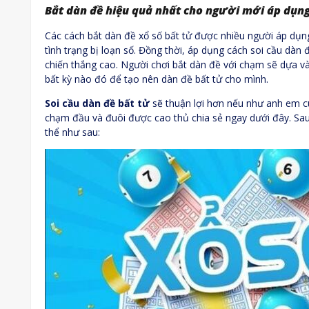
Bắt dàn đề hiệu quả nhất cho người mới áp dụn
Các cách bắt dàn đề xổ số bất tử được nhiều người áp dụn
tình trạng bị loạn số. Đồng thời, áp dụng cách soi cầu dàn đ
chiến thắng cao. Người chơi bắt dàn đề với chạm sẽ dựa v
bất kỳ nào đó để tạo nên dàn đề bất tử cho mình.
Soi cầu dàn đề bất tử
sẽ thuận lợi hơn nếu như anh em c
chạm đầu và đuôi được cao thủ chia sẻ ngay dưới đây. Sa
thể như sau: