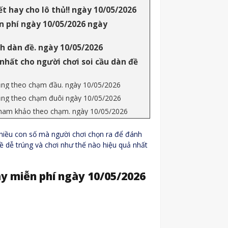
ết hay cho lô thủ!! ngày 10/05/2026
n phí ngày 10/05/2026 ngày
nh dàn đề. ngày 10/05/2026
hất cho người chơi soi cầu dàn đề
ụng theo chạm đầu. ngày 10/05/2026
ụng theo chạm đuôi ngày 10/05/2026
tham khảo theo chạm. ngày 10/05/2026
nhiều con số mà người chơi chọn ra để đánh
ề dễ trúng và chơi như thế nào hiệu quả nhất
ay miễn phí ngày 10/05/2026