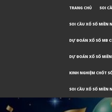
Skip
to
TRANG CHỦ
SOI C
content
SOI CẦU XỔ SỐ MIỀN 
DỰ ĐOÁN XỔ SỐ MB C
DỰ ĐOÁN XỔ SỐ MIỀN
KINH NGHIỆM CHỐT SỐ
SOI CẦU XỔ SỐ MIỀN 