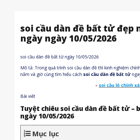
soi cầu dàn đề bất tử đẹp 
ngày ngày 10/05/2026
soi cầu dàn đề bất tử ngày 10/05/2026
Mô tả: Trong quá trình soi cầu dàn đề thì kinh nghiệm chín
nắm và giờ cùng tìm hiểu cách
soi cầu dàn đề bất tử
ngay
»
soi cầu lô chính x
Bài viết
Tuyệt chiêu soi cầu dàn đề bất tử – b
ngày 10/05/2026
Mục lục