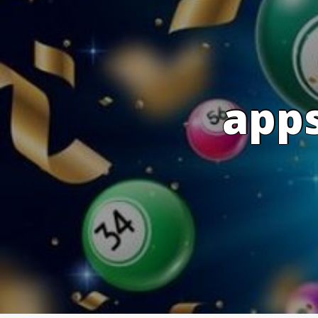
a
p
p