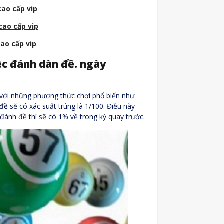
cao cấp vip
cao cấp vip
ao cấp vip
ệc đánh dàn đề. ngày
 với những phương thức chơi phổ biến như
ề sẽ có xác suất trúng là 1/100. Điều này
đánh đề thì sẽ có 1% về trong kỳ quay trước.