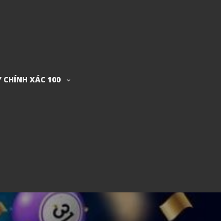
 CHÍNH XÁC 100