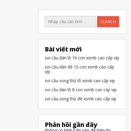
SEARCH
Bài viết mới
soi cầu dàn lô 10 con xsmb cao cấp vip
soi cầu dàn đề 10 con xsmb cao cấp
vip
soi cầu song thủ lô xsmb cao cấp vip
soi cầu dàn lô 8 con xsmb cao cấp vip
soi cầu song thủ đề xsmb cao cấp vip
Phản hồi gần đây
Không có bình luận nào để hiển thị.