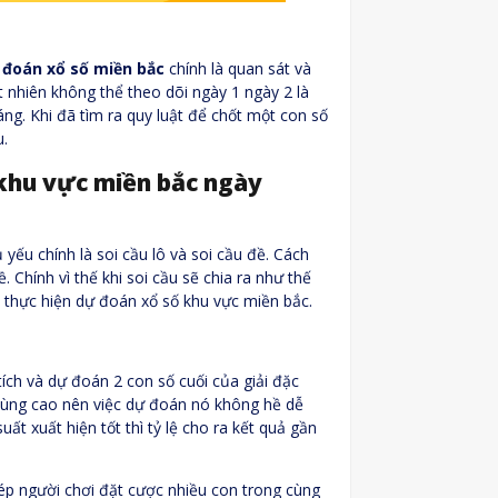
 đoán xổ số miền bắc
chính là quan sát và
t nhiên không thể theo dõi ngày 1 ngày 2 là
áng. Khi đã tìm ra quy luật để chốt một con số
u.
 khu vực miền bắc ngày
 yếu chính là soi cầu lô và soi cầu đề. Cách
 Chính vì thế khi soi cầu sẽ chia ra như thế
 thực hiện dự đoán xổ số khu vực miền bắc.
ch và dự đoán 2 con số cuối của giải đặc
ô cùng cao nên việc dự đoán nó không hề dễ
ất xuất hiện tốt thì tỷ lệ cho ra kết quả gần
hép người chơi đặt cược nhiều con trong cùng