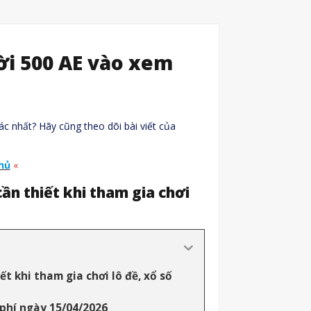
ời 500 AE vào xem
c nhất? Hãy cũng theo dõi bài viết của
hủ
«
ần thiết khi tham gia chơi
t khi tham gia chơi lô đề, xổ số
 phí ngày 15/04/2026