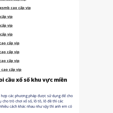
 xsmb cao cấp vip
 cấp vip
 cấp vip
 cấp vip
cao cấp vip
cao cấp vip
cao cấp vip
 cao cấp vip
oi cầu xổ số khu vực miền
tập hợp các phương pháp được sử dụng để cho
cho trò chơi xổ số, lô tô, lô đề thì các
nhiều cách khác nhau như vậy thì anh em có