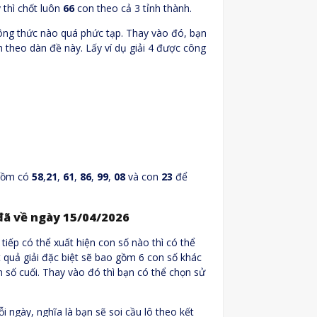
 thì chốt luôn
66
con theo cả 3 tỉnh thành.
công thức nào quá phức tạp. Thay vào đó, bạn
nh theo dàn đề này. Lấy ví dụ giải 4 được công
 gồm có
58
,
21
,
61
,
86
,
99
,
08
và con
23
để
 đã về ngày 15/04/2026
tiếp có thể xuất hiện con số nào thì có thể
t quả giải đặc biệt sẽ bao gồm 6 con số khác
 số cuối. Thay vào đó thì bạn có thể chọn sử
ngày, nghĩa là bạn sẽ soi cầu lô theo kết