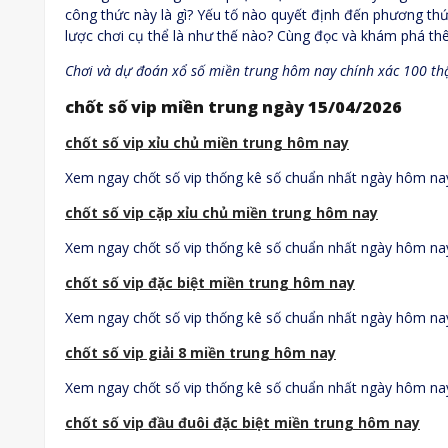
công thức này là gì? Yếu tố nào quyết định đến phương thứ
lược chơi cụ thể là như thế nào? Cùng đọc và khám phá th
Chơi và dự đoán xổ số miền trung hôm nay chính xác 100 th
chốt số vip miền trung ngày 15/04/2026
chốt số vip xỉu chủ miền trung hôm nay
Xem ngay chốt số vip thống kê số chuẩn nhất ngày hôm n
chốt số vip cặp xỉu chủ miền trung hôm nay
Xem ngay chốt số vip thống kê số chuẩn nhất ngày hôm n
chốt số vip đặc biệt miền trung hôm nay
Xem ngay chốt số vip thống kê số chuẩn nhất ngày hôm n
chốt số vip giải 8 miền trung hôm nay
Xem ngay chốt số vip thống kê số chuẩn nhất ngày hôm n
chốt số vip đầu đuôi đặc biệt miền trung hôm nay