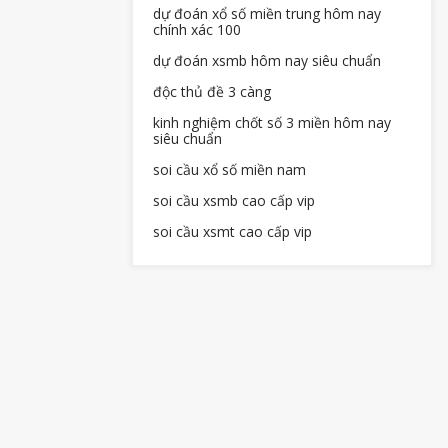
dự đoán xổ số miền trung hôm nay
chính xác 100
dự đoán xsmb hôm nay siêu chuẩn
độc thủ đề 3 càng
kinh nghiệm chốt số 3 miền hôm nay
siêu chuẩn
soi cầu xổ số miền nam
soi cầu xsmb cao cấp vip
soi cầu xsmt cao cấp vip