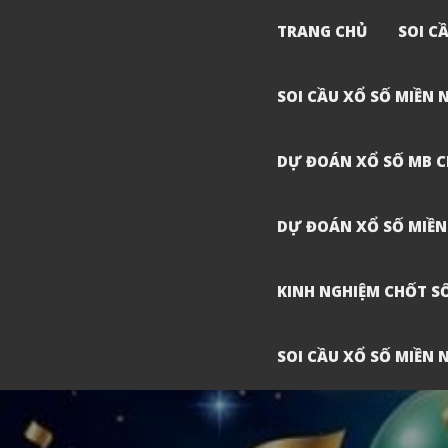
Skip
to
TRANG CHỦ
SOI C
content
SOI CẦU XỔ SỐ MIỀN 
DỰ ĐOÁN XỔ SỐ MB C
DỰ ĐOÁN XỔ SỐ MIỀN
KINH NGHIỆM CHỐT SỐ
SOI CẦU XỔ SỐ MIỀN 