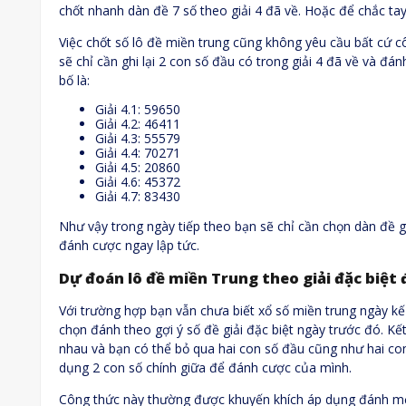
chốt nhanh dàn đề 7 số theo giải 4 đã về. Hoặc để chắc tay
Việc chốt số lô đề miền trung cũng không yêu cầu bất cứ 
sẽ chỉ cần ghi lại 2 con số đầu có trong giải 4 đã về và đá
bố là:
Giải 4.1: 59650
Giải 4.2: 46411
Giải 4.3: 55579
Giải 4.4: 70271
Giải 4.5: 20860
Giải 4.6: 45372
Giải 4.7: 83430
Như vậy trong ngày tiếp theo bạn sẽ chỉ cần chọn dàn đề
đánh cược ngay lập tức.
Dự đoán lô đề miền Trung theo giải đặc biệt
Với trường hợp bạn vẫn chưa biết xổ số miền trung ngày kế 
chọn đánh theo gợi ý số đề giải đặc biệt ngày trước đó. Kế
nhau và bạn có thể bỏ qua hai con số đầu cũng như hai con
dụng 2 con số chính giữa để đánh cược của mình.
Công thức này thường được khuyến khích áp dụng đánh mỗi 