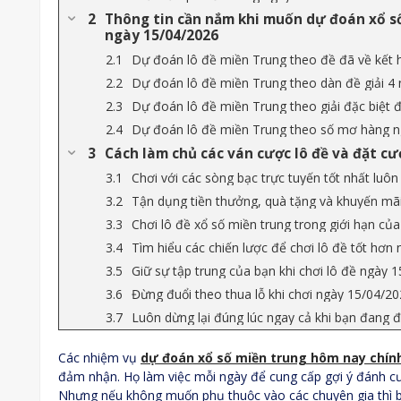
Thông tin cần nắm khi muốn dự đoán xổ s
ngày 15/04/2026
Dự đoán lô đề miền Trung theo đề đã về kết h
Dự đoán lô đề miền Trung theo dàn đề giải 4
Dự đoán lô đề miền Trung theo giải đặc biệt 
Dự đoán lô đề miền Trung theo số mơ hàng n
Cách làm chủ các ván cược lô đề và đặt cư
Chơi với các sòng bạc trực tuyến tốt nhất luôn
Tận dụng tiền thưởng, quà tặng và khuyến mã
Chơi lô đề xổ số miền trung trong giới hạn củ
Tìm hiểu các chiến lược để chơi lô đề tốt hơn
Giữ sự tập trung của bạn khi chơi lô đề ngày 
Đừng đuổi theo thua lỗ khi chơi ngày 15/04/2
Luôn dừng lại đúng lúc ngay cả khi bạn đang 
Các nhiệm vụ
dự đoán xổ số miền trung hôm nay chính
đảm nhận. Họ làm việc mỗi ngày để cung cấp gợi ý đánh cư
Nhưng nếu không muốn phụ thuộc vào các chuyên gia thì b