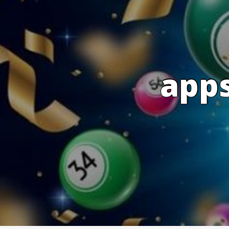
a
p
p