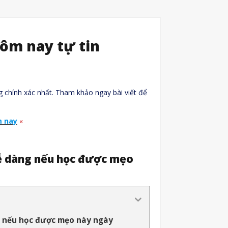
hôm nay tự tin
g chính xác nhất. Tham khảo ngay bài viết để
m nay
«
dễ dàng nếu học được mẹo
g nếu học được mẹo này ngày