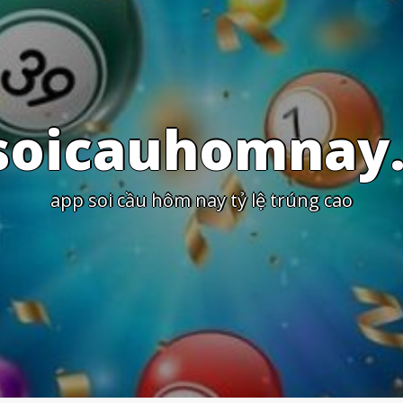
s
o
i
c
a
u
h
o
m
n
a
y
a
p
p
s
o
i
c
ầ
u
h
ô
m
n
a
y
t
ỷ
l
ệ
t
r
ú
n
g
c
a
o