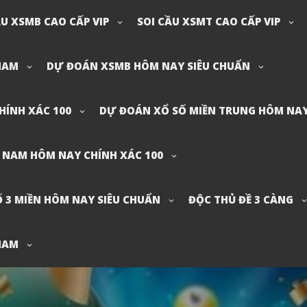
ẦU XSMB CAO CẤP VIP
SOI CẦU XSMT CAO CẤP VIP
NAM
DỰ ĐOÁN XSMB HÔM NAY SIÊU CHUẨN
HÍNH XÁC 100
DỰ ĐOÁN XỔ SỐ MIỀN TRUNG HÔM NAY
 NAM HÔM NAY CHÍNH XÁC 100
 3 MIỀN HÔM NAY SIÊU CHUẨN
ĐỘC THỦ ĐỀ 3 CÀNG
NAM