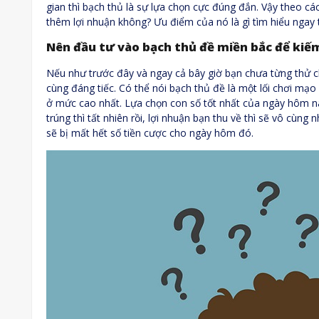
gian thì bạch thủ là sự lựa chọn cực đúng đắn. Vậy theo c
thêm lợi nhuận không? Ưu điểm của nó là gì tìm hiểu ngay tạ
Nên đầu tư vào bạch thủ đề miền bắc để kiếm
Nếu như trước đây và ngay cả bây giờ bạn chưa từng thử c
cùng đáng tiếc. Có thể nói bạch thủ đề là một lối chơi mạo
ở mức cao nhất. Lựa chọn con số tốt nhất của ngày hôm na
trúng thì tất nhiên rồi, lợi nhuận bạn thu về thì sẽ vô cùn
sẽ bị mất hết số tiền cược cho ngày hôm đó.