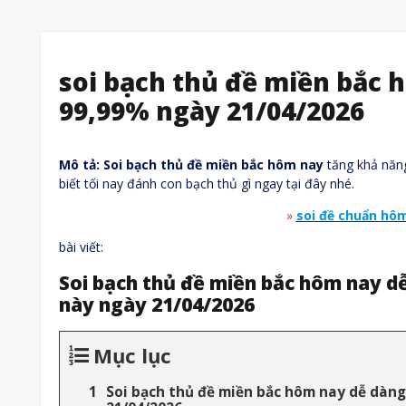
soi bạch thủ đề miền bắc 
99,99% ngày 21/04/2026
Mô tả: Soi bạch thủ đề miền bắc hôm nay
tăng khả năn
biết tối nay đánh con bạch thủ gì ngay tại đây nhé.
»
soi đề chuẩn hô
bài viết:
Soi bạch thủ đề miền bắc hôm nay 
này ngày 21/04/2026
Mục lục
Soi bạch thủ đề miền bắc hôm nay dễ dàn