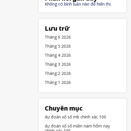
Không có bình luận nào để hiển thị.
Lưu trữ
Tháng 6 2026
Tháng 5 2026
Tháng 4 2026
Tháng 3 2026
Tháng 2 2026
Tháng 1 2026
Chuyên mục
dự đoán xổ số mb chính xác 100
dự đoán xổ số miền nam hôm nay
chính xác 100