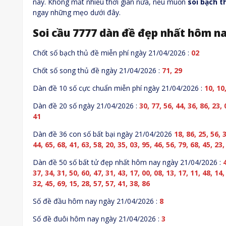
nay. Không mất nhiều thời gian nữa, nếu muốn
soi bạch t
ngay những mẹo dưới đây.
Soi cầu 7777 dàn đề đẹp nhất hôm n
Chốt số bạch thủ đề miễn phí ngày 21/04/2026 :
02
Chốt số song thủ đề ngày 21/04/2026 :
71, 29
Dàn đề 10 số cực chuẩn miễn phí ngày 21/04/2026 :
10, 10,
Dàn đề 20 số ngày 21/04/2026 :
30, 77, 56, 44, 36, 86, 23, 
41
Dàn đề 36 con số bất bại ngày 21/04/2026
18, 86, 25, 56, 3
44, 65, 68, 41, 63, 58, 20, 35, 03, 95, 46, 56, 79, 68, 45, 23,
Dàn đề 50 số bất tử đẹp nhất hôm nay ngày 21/04/2026 :
37, 34, 31, 50, 60, 47, 31, 43, 17, 00, 08, 13, 17, 11, 48, 14,
32, 45, 69, 15, 28, 57, 57, 41, 38, 86
Số đề đầu hôm nay ngày 21/04/2026 :
8
Số đề đuôi hôm nay ngày 21/04/2026 :
3