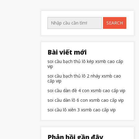
SEARCH
Bài viết mới
soi cầu bạch thủ lô kép xsmb cao cấp
vip
soi cầu bạch thủ lô 2 nháy xsmb cao
cấp vip
soi cầu dàn đề 4 con xsmb cao cấp vip
soi cầu dàn lô 6 con xsmb cao cấp vip
soi cầu lô xiên 3 xsmb cao cấp vip
Phản hồi gần đây