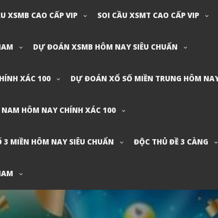
ẦU XSMB CAO CẤP VIP
SOI CẦU XSMT CAO CẤP VIP
NAM
DỰ ĐOÁN XSMB HÔM NAY SIÊU CHUẨN
HÍNH XÁC 100
DỰ ĐOÁN XỔ SỐ MIỀN TRUNG HÔM NAY
 NAM HÔM NAY CHÍNH XÁC 100
 3 MIỀN HÔM NAY SIÊU CHUẨN
ĐỘC THỦ ĐỀ 3 CÀNG
NAM