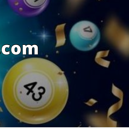
.
c
o
m