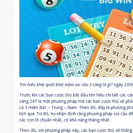
Tìm hiểu khái quát khái niệm soi cầu 3 càng là gì?
ngày 23/0
Trước khi các bạn cược thủ bắt đầu tìm hiểu chi tiết các cá
càng 247 là một phương pháp mà các bạn cược thủ sẽ phải t
cả 3 miền Bắc – Trung – Nam. Theo đó, đây là phương ph
tích qua. Từ đó, họ nhận định rằng phương pháp soi cầu 
các con lô chuẩn nhất, có khả năng thắng nhất.
Theo đó, với phương pháp này, các bạn cược thủ sẽ thắng 