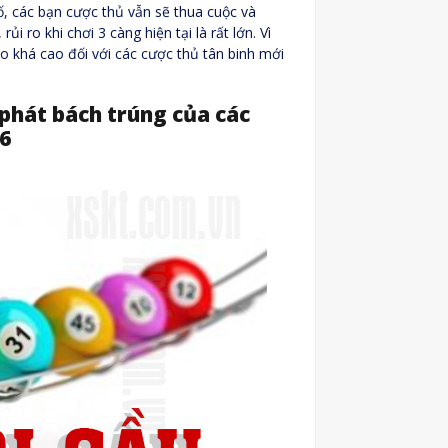
, các bạn cược thủ vẫn sẽ thua cuộc và
i ro khi chơi 3 càng hiện tại là rất lớn. Vì
ao khá cao đối với các cược thủ tân binh mới
phát bách trúng của các
6