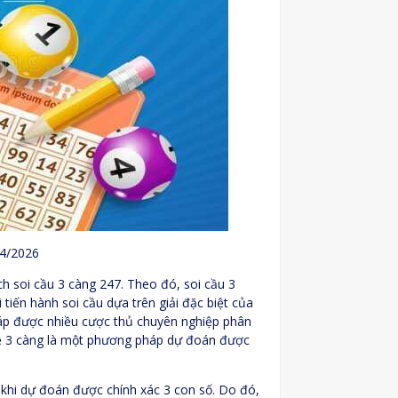
4/2026
ch soi cầu 3 càng 247. Theo đó, soi cầu 3
iến hành soi cầu dựa trên giải đặc biệt của
áp được nhiều cược thủ chuyên nghiệp phân
đề 3 càng là một phương pháp dự đoán được
khi dự đoán được chính xác 3 con số. Do đó,