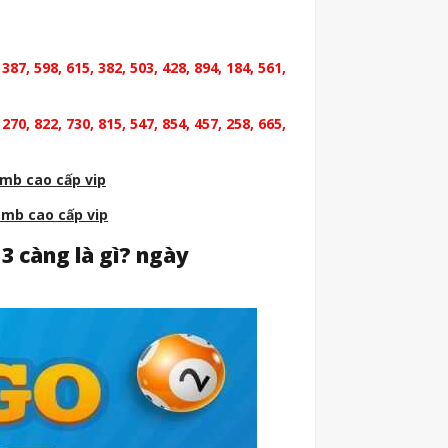
:
387, 598, 615, 382, 503, 428, 894, 184, 561,
:
270, 822, 730, 815, 547, 854, 457, 258, 665,
smb cao cấp vip
smb cao cấp vip
 3 càng là gì? ngày