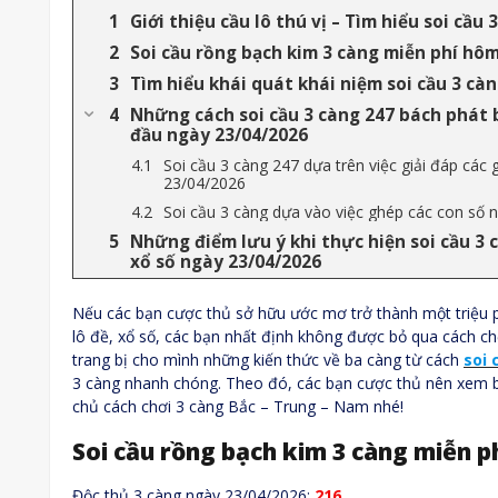
Giới thiệu cầu lô thú vị – Tìm hiểu soi cầu
Soi cầu rồng bạch kim 3 càng miễn phí hô
Tìm hiểu khái quát khái niệm soi cầu 3 càn
Những cách soi cầu 3 càng 247 bách phát 
đầu ngày 23/04/2026
Soi cầu 3 càng 247 dựa trên việc giải đáp các
23/04/2026
Soi cầu 3 càng dựa vào việc ghép các con số 
Những điểm lưu ý khi thực hiện soi cầu 3 c
xổ số ngày 23/04/2026
Nếu các bạn cược thủ sở hữu ước mơ trở thành một triệu p
lô đề, xổ số, các bạn nhất định không được bỏ qua cách ch
trang bị cho mình những kiến thức về ba càng từ cách
soi 
3 càng nhanh chóng. Theo đó, các bạn cược thủ nên xem b
chủ cách chơi 3 càng Bắc – Trung – Nam nhé!
Soi cầu rồng bạch kim 3 càng miễn 
Độc thủ 3 càng ngày 23/04/2026:
216