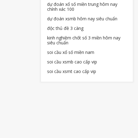
dự đoán xổ số miền trung hôm nay
chính xác 100
dự đoán xsmb hôm nay siêu chuẩn
độc thủ đề 3 càng
kinh nghiệm chốt số 3 miền hôm nay
siêu chuẩn
soi cầu xổ số miền nam
soi cầu xsmb cao cấp vip
soi cầu xsmt cao cấp vip