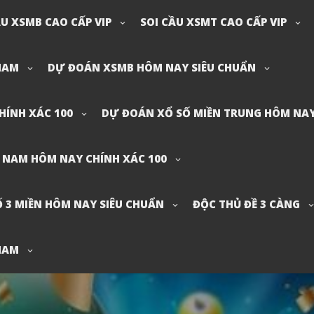
ẦU XSMB CAO CẤP VIP
SOI CẦU XSMT CAO CẤP VIP
NAM
DỰ ĐOÁN XSMB HÔM NAY SIÊU CHUẨN
HÍNH XÁC 100
DỰ ĐOÁN XỔ SỐ MIỀN TRUNG HÔM NAY
 NAM HÔM NAY CHÍNH XÁC 100
 3 MIỀN HÔM NAY SIÊU CHUẨN
ĐỘC THỦ ĐỀ 3 CÀNG
NAM