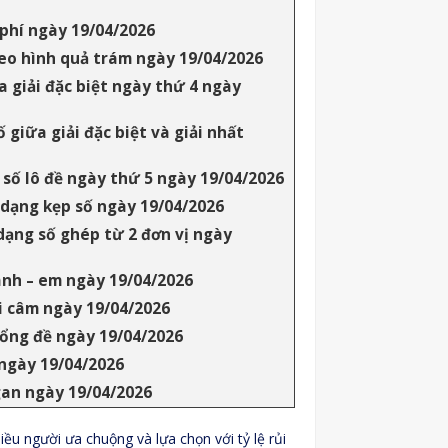
 phí ngày 19/04/2026
heo hình quả trám ngày 19/04/2026
a giải đặc biệt ngày thứ 4 ngày
 giữa giải đặc biệt và giải nhất
 số lô đề ngày thứ 5 ngày 19/04/2026
ó dạng kẹp số ngày 19/04/2026
 dạng số ghép từ 2 đơn vị ngày
 anh – em ngày 19/04/2026
ôi câm ngày 19/04/2026
 tổng đề ngày 19/04/2026
 ngày 19/04/2026
 gan ngày 19/04/2026
ều người ưa chuộng và lựa chọn với tỷ lệ rủi