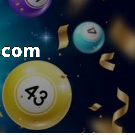
.
c
o
m