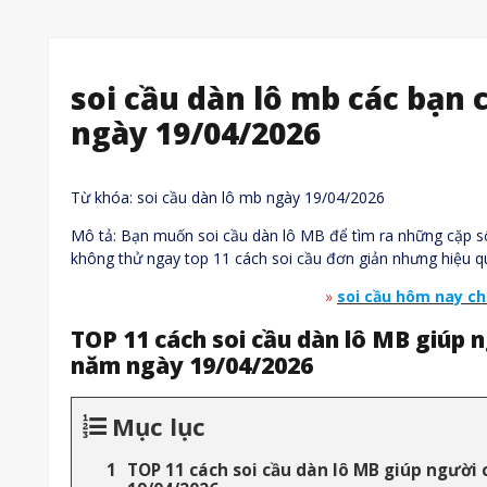
soi cầu dàn lô mb các bạ
ngày 19/04/2026
Từ khóa: soi cầu dàn lô mb ngày 19/04/2026
Mô tả: Bạn muốn soi cầu dàn lô MB để tìm ra những cặp s
không thử ngay top 11 cách soi cầu đơn giản nhưng hiệu q
»
soi cầu hôm nay ch
TOP 11 cách soi cầu dàn lô MB giúp 
năm ngày 19/04/2026
Mục lục
TOP 11 cách soi cầu dàn lô MB giúp người