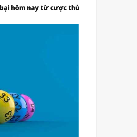
 bại hôm nay từ cược thủ