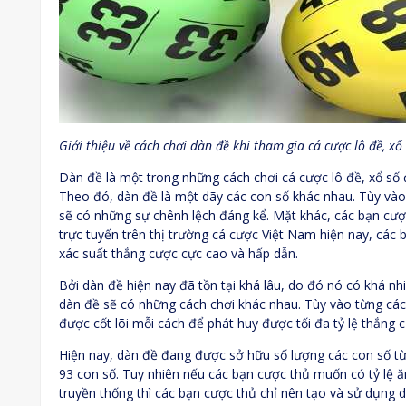
Giới thiệu về cách chơi dàn đề khi tham gia cá cược lô đề, xổ
Dàn đề là một trong những cách chơi cá cược lô đề, xổ số
Theo đó, dàn đề là một dãy các con số khác nhau. Tùy vào
sẽ có những sự chênh lệch đáng kể. Mặt khác, các bạn cược
trực tuyến trên thị trường cá cược Việt Nam hiện nay, các
xác suất thắng cược cực cao và hấp dẫn.
Bởi dàn đề hiện nay đã tồn tại khá lâu, do đó nó có khá nhi
dàn đề sẽ có những cách chơi khác nhau. Tùy vào từng các
được cốt lõi mỗi cách để phát huy được tối đa tỷ lệ thắng
Hiện nay, dàn đề đang được sở hữu số lượng các con số từ 
93 con số. Tuy nhiên nếu các bạn cược thủ muốn có tỷ lệ ă
truyền thống thì các bạn cược thủ chỉ nên tạo và sử dụng 