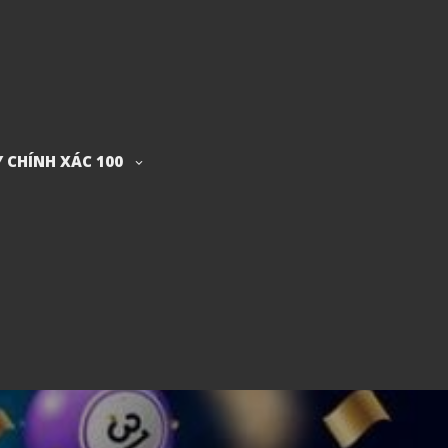
 CHÍNH XÁC 100