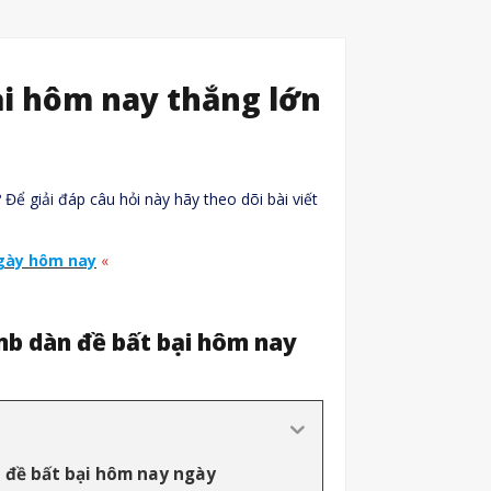
ại hôm nay thắng lớn
Để giải đáp câu hỏi này hãy theo dõi bài viết
ngày hôm nay
«
mb dàn đề bất bại hôm nay
n đề bất bại hôm nay ngày