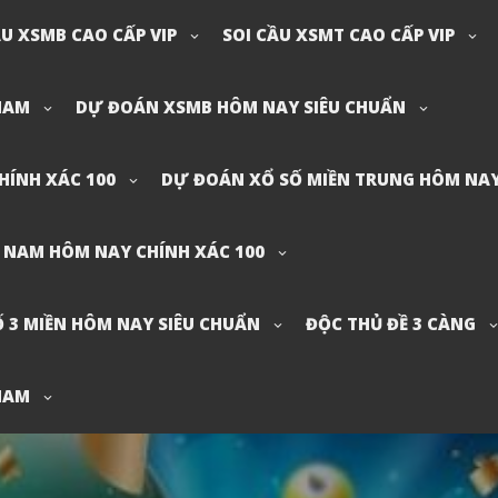
ẦU XSMB CAO CẤP VIP
SOI CẦU XSMT CAO CẤP VIP
NAM
DỰ ĐOÁN XSMB HÔM NAY SIÊU CHUẨN
HÍNH XÁC 100
DỰ ĐOÁN XỔ SỐ MIỀN TRUNG HÔM NAY
 NAM HÔM NAY CHÍNH XÁC 100
 3 MIỀN HÔM NAY SIÊU CHUẨN
ĐỘC THỦ ĐỀ 3 CÀNG
NAM