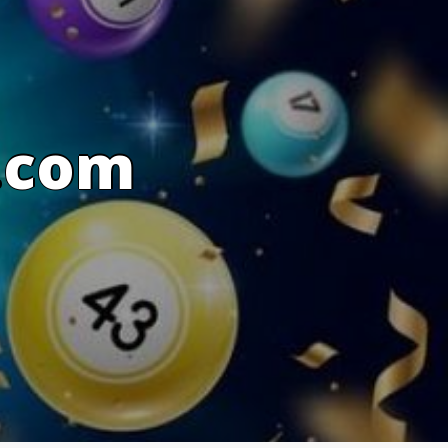
.
c
o
m