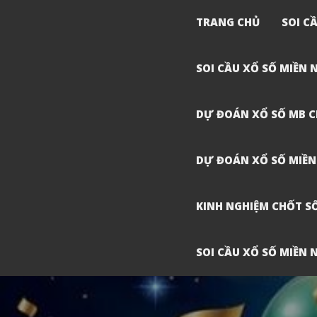
Skip
to
TRANG CHỦ
SOI C
content
SOI CẦU XỔ SỐ MIỀN 
DỰ ĐOÁN XỔ SỐ MB C
DỰ ĐOÁN XỔ SỐ MIỀN
KINH NGHIỆM CHỐT SỐ
SOI CẦU XỔ SỐ MIỀN 