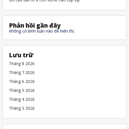
Phản hồi gần đây
Không có bình luận nào để hiển thị.
Lưu trữ
Tháng 8 2026
Tháng 7 2026
Tháng 6 2026
Tháng 5 2026
Tháng 4 2026
Tháng 3 2026