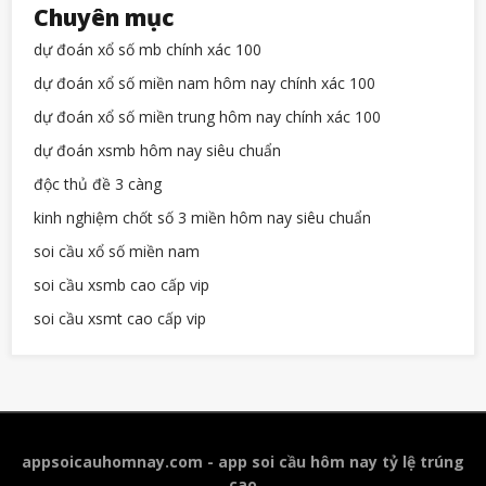
Chuyên mục
dự đoán xổ số mb chính xác 100
dự đoán xổ số miền nam hôm nay chính xác 100
dự đoán xổ số miền trung hôm nay chính xác 100
dự đoán xsmb hôm nay siêu chuẩn
độc thủ đề 3 càng
kinh nghiệm chốt số 3 miền hôm nay siêu chuẩn
soi cầu xổ số miền nam
soi cầu xsmb cao cấp vip
soi cầu xsmt cao cấp vip
appsoicauhomnay.com - app soi cầu hôm nay tỷ lệ trúng
cao