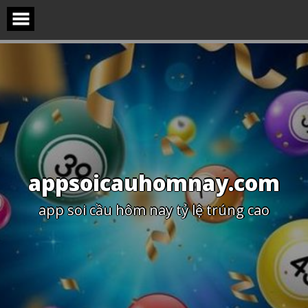
Skip
to
content
a
p
p
s
o
i
c
a
u
h
o
m
n
a
y
.
c
o
m
a
p
p
s
o
i
c
ầ
u
h
ô
m
n
a
y
t
ỷ
l
ệ
t
r
ú
n
g
c
a
o