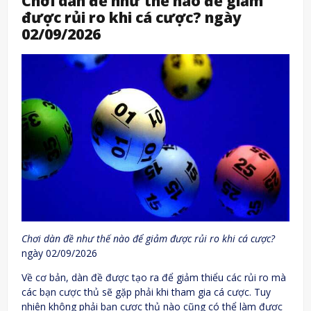
Chơi dàn đề như thế nào để giảm
được rủi ro khi cá cược? ngày
02/09/2026
Chơi dàn đề như thế nào để giảm được rủi ro khi cá cược?
ngày 02/09/2026
Về cơ bản, dàn đề được tạo ra để giảm thiểu các rủi ro mà
các bạn cược thủ sẽ gặp phải khi tham gia cá cược. Tuy
nhiên không phải bạn cược thủ nào cũng có thể làm được