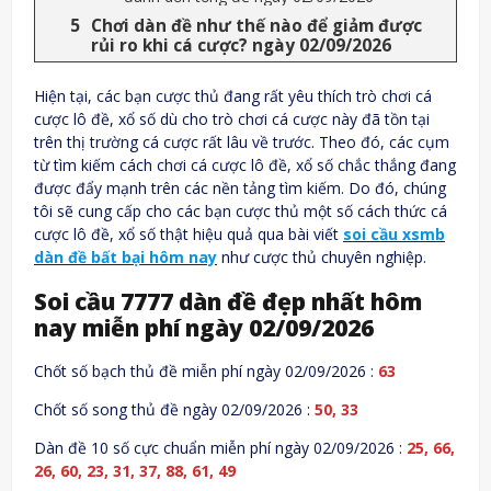
Chơi dàn đề như thế nào để giảm được
rủi ro khi cá cược? ngày 02/09/2026
Hiện tại, các bạn cược thủ đang rất yêu thích trò chơi cá
cược lô đề, xổ số dù cho trò chơi cá cược này đã tồn tại
trên thị trường cá cược rất lâu về trước. Theo đó, các cụm
từ tìm kiếm cách chơi cá cược lô đề, xổ số chắc thắng đang
được đẩy mạnh trên các nền tảng tìm kiếm. Do đó, chúng
tôi sẽ cung cấp cho các bạn cược thủ một số cách thức cá
cược lô đề, xổ số thật hiệu quả qua bài viết
soi cầu xsmb
dàn đề bất bại hôm nay
như cược thủ chuyên nghiệp.
Soi cầu 7777 dàn đề đẹp nhất hôm
nay miễn phí ngày 02/09/2026
Chốt số bạch thủ đề miễn phí ngày 02/09/2026 :
63
Chốt số song thủ đề ngày 02/09/2026 :
50, 33
Dàn đề 10 số cực chuẩn miễn phí ngày 02/09/2026 :
25, 66,
26, 60, 23, 31, 37, 88, 61, 49