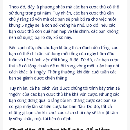
Theo đó, đây là phương pháp mà các bạn cược thủ có thể
sử dụng trong cả năm. Tuy nhiên, các bạn cược thủ cần
chú ý rằng số vốn mà các bạn sẽ phải bỏ ra cho việc nuôi
khung 5 ngày sẽ là con số không hề nhỏ. Do đó, nếu các
bạn cược thủ còn quá hạn hẹp về tài chính, các bạn không
nên sử dụng loại lô đề, xổ số này.
Bên cạnh đó, nếu các bạn không thích đánh dồn tổng, các
bạn có thể chỉ cần sử dụng mỗi tổng của ngày hôm đầu
tuần và tiến hành việc đổi bóng lô đề. Từ đó, các bạn cược
thủ sẽ có tổng chuẩn để nuôi trong vòng một tuần hay nói
cách khác là 1 ngày. Thông thường, khi đến cuối tuần các
bạn sẽ giành được chiến thắng.
Tuy nhiên, cả hai cách vừa được chúng tôi trình bày trên sẽ
“ngốn” của các bạn cược thủ kha khá vốn cược. Nhưng các
bạn cũng đừng quá lo lắng bởi khi thắng cược các bạn sẽ
có gấp mấy lần số tiền cược lúc ban đầu. Do đó, tất cả
những gì bạn cần khi chơi các cách chơi này sẽ là một tâm
lý vững chắc, một túi tiền ổn định.