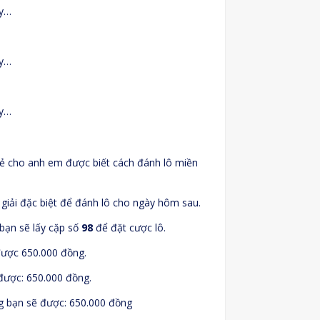
ay…
ay…
ay…
sẻ cho anh em được biết cách đánh lô miền
a giải đặc biệt để đánh lô cho ngày hôm sau.
bạn sẽ lấy cặp số
98
để đặt cược lô.
được 650.000 đồng.
 được: 650.000 đồng.
úng bạn sẽ được: 650.000 đồng