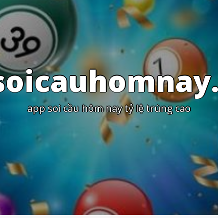
s
o
i
c
a
u
h
o
m
n
a
y
a
p
p
s
o
i
c
ầ
u
h
ô
m
n
a
y
t
ỷ
l
ệ
t
r
ú
n
g
c
a
o