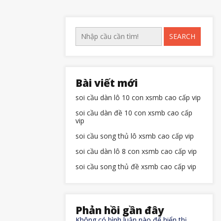
SEARCH
Bài viết mới
soi cầu dàn lô 10 con xsmb cao cấp vip
soi cầu dàn đề 10 con xsmb cao cấp
vip
soi cầu song thủ lô xsmb cao cấp vip
soi cầu dàn lô 8 con xsmb cao cấp vip
soi cầu song thủ đề xsmb cao cấp vip
Phản hồi gần đây
Không có bình luận nào để hiển thị.