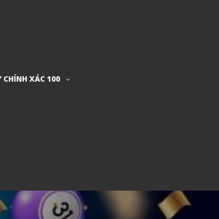
 CHÍNH XÁC 100