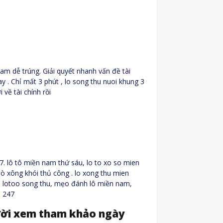
m dễ trúng. Giải quyết nhanh vấn đề tài
 . Chỉ mất 3 phút , lo song thu nuoi khung 3
về tài chính rồi
7. lô tô miền nam thứ sáu, lo to xo so mien
lò xông khói thủ công . lo xong thu mien
u, lotoo song thu, mẹo đánh lô miền nam,
u 247
ười xem tham khảo ngày