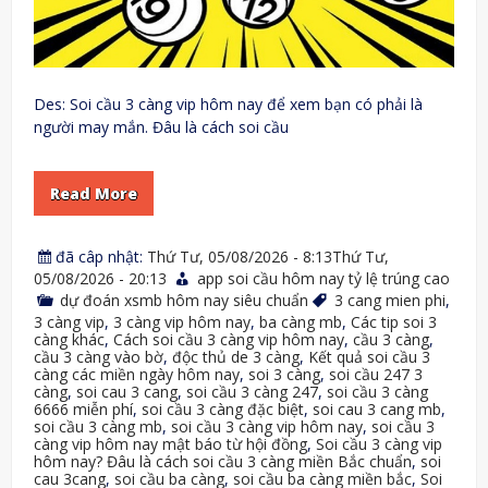
Des: Soi cầu 3 càng vip hôm nay để xem bạn có phải là
người may mắn. Đâu là cách soi cầu
Read More
đã câp nhật:
Thứ Tư, 05/08/2026 - 8:13Thứ Tư,
05/08/2026 - 20:13
app soi cầu hôm nay tỷ lệ trúng cao
dự đoán xsmb hôm nay siêu chuẩn
3 cang mien phi
,
3 càng vip
,
3 càng vip hôm nay
,
ba càng mb
,
Các tip soi 3
càng khác
,
Cách soi cầu 3 càng vip hôm nay
,
cầu 3 càng
,
cầu 3 càng vào bờ
,
độc thủ de 3 càng
,
Kết quả soi cầu 3
càng các miền ngày hôm nay
,
soi 3 càng
,
soi cầu 247 3
càng
,
soi cau 3 cang
,
soi cầu 3 càng 247
,
soi cầu 3 càng
6666 miễn phí
,
soi cầu 3 càng đặc biệt
,
soi cau 3 cang mb
,
soi cầu 3 càng mb
,
soi cầu 3 càng vip hôm nay
,
soi cầu 3
càng vip hôm nay mật báo từ hội đồng
,
Soi cầu 3 càng vip
hôm nay? Đâu là cách soi cầu 3 càng miền Bắc chuẩn
,
soi
cau 3cang
,
soi cầu ba càng
,
soi cầu ba càng miền bắc
,
Soi