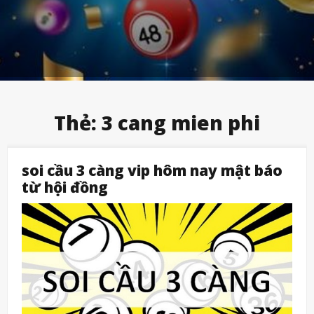
Thẻ:
3 cang mien phi
soi cầu 3 càng vip hôm nay mật báo
từ hội đồng