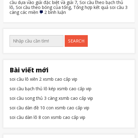
cầu dựa vào giải đặc biệt và giải 7
,
Soi cầu theo bạch thủ
lô
,
Soi cầu theo bóng của tổng
,
Tổng hợp kết quả soi cầu 3
ở
càng các miền
2 bình luận
soi
cầu
3
càng
vip
SEARCH
hôm
nay
mật
báo
từ
hội
Bài viết mới
đồng
soi cầu lô xiên 2 xsmb cao cấp vip
soi cầu bạch thủ lô kép xsmb cao cấp vip
soi cầu song thủ 3 càng xsmb cao cấp vip
soi cầu dàn đề 10 con xsmb cao cấp vip
soi cầu dàn lô 8 con xsmb cao cấp vip