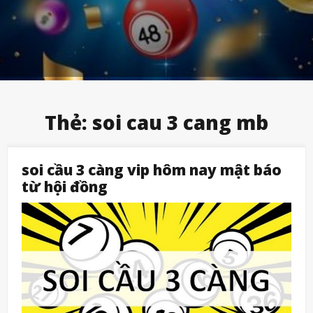
Thẻ:
soi cau 3 cang mb
soi cầu 3 càng vip hôm nay mật báo
từ hội đồng