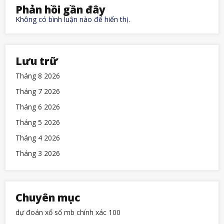
Phản hồi gần đây
Không có bình luận nào để hiển thị.
Lưu trữ
Tháng 8 2026
Tháng 7 2026
Tháng 6 2026
Tháng 5 2026
Tháng 4 2026
Tháng 3 2026
Chuyên mục
dự đoán xổ số mb chính xác 100