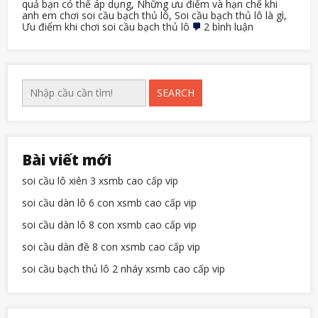
quả bạn có thể áp dụng
,
Những ưu điểm và hạn chế khi
anh em chơi soi cầu bạch thủ lô
,
Soi cầu bạch thủ lô là gì
,
ở
Ưu điểm khi chơi soi cầu bạch thủ lô
2 bình luận
cách
soi
cầu
bạch
thủ
SEARCH
lô
cầu
đẹp
số
ngon
Bài viết mới
soi cầu lô xiên 3 xsmb cao cấp vip
soi cầu dàn lô 6 con xsmb cao cấp vip
soi cầu dàn lô 8 con xsmb cao cấp vip
soi cầu dàn đề 8 con xsmb cao cấp vip
soi cầu bạch thủ lô 2 nháy xsmb cao cấp vip