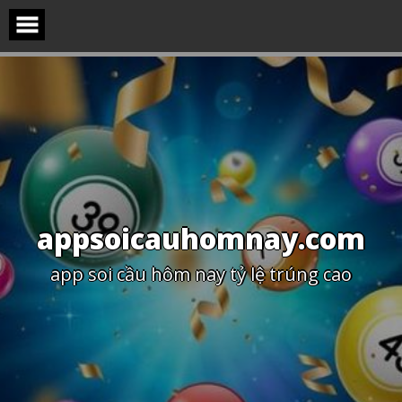
Skip
to
content
a
p
p
s
o
i
c
a
u
h
o
m
n
a
y
.
c
o
m
a
p
p
s
o
i
c
ầ
u
h
ô
m
n
a
y
t
ỷ
l
ệ
t
r
ú
n
g
c
a
o