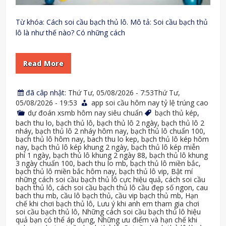
Từ khóa: Cách soi cầu bạch thủ lô. Mô tả: Soi cầu bạch thủ
lô là như thế nào? Có những cách
Read More
đã câp nhật:
Thứ Tư, 05/08/2026 - 7:53Thứ Tư,
05/08/2026 - 19:53
app soi cầu hôm nay tỷ lệ trúng cao
dự đoán xsmb hôm nay siêu chuẩn
bạch thủ kép
,
bach thu lo
,
bạch thủ lô
,
bạch thủ lô 2 ngày
,
bạch thủ lô 2
nháy
,
bạch thủ lô 2 nháy hôm nay
,
bạch thủ lô chuẩn 100
,
bạch thủ lô hôm nay
,
bach thu lo kep
,
bạch thủ lô kép hôm
nay
,
bạch thủ lô kép khung 2 ngày
,
bạch thủ lô kép miễn
phí 1 ngày
,
bạch thủ lô khung 2 ngày 88
,
bạch thủ lô khung
3 ngày chuẩn 100
,
bach thu lo mb
,
bạch thủ lô miền bắc
,
bạch thủ lô miền bắc hôm nay
,
bạch thủ lô vip
,
Bật mí
những cách soi cầu bạch thủ lô cực hiệu quả
,
cách soi cầu
bạch thủ lô
,
cách soi cầu bạch thủ lô cầu đẹp số ngon
,
cau
bach thu mb
,
cầu lô bạch thủ
,
cầu vip bạch thủ mb
,
Hạn
chế khi chơi bạch thủ lô
,
Lưu ý khi anh em tham gia chơi
soi cầu bạch thủ lô
,
Những cách soi cầu bạch thủ lô hiệu
quả bạn có thể áp dụng
,
Những ưu điểm và hạn chế khi