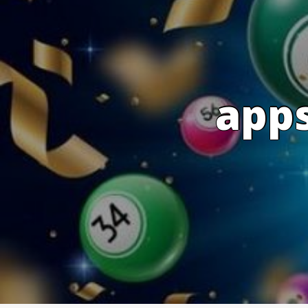
a
p
p