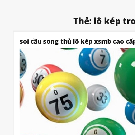
Thẻ:
lô kép tr
soi cầu song thủ lô kép xsmb cao cấ