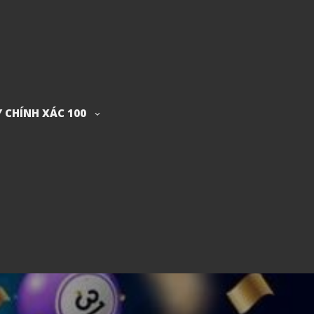
 CHÍNH XÁC 100