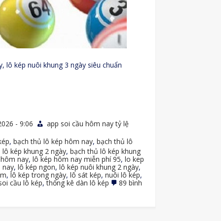
y, lô kép nuôi khung 3 ngày siêu chuẩn
2026 - 9:06
app soi cầu hôm nay tỷ lệ
kép
,
bạch thủ lô kép hôm nay
,
bạch thủ lô
 lô kép khung 2 ngày
,
bạch thủ lô kép khung
p hôm nay
,
lô kép hôm nay miễn phí 95
,
lo kep
 nay
,
lô kép ngon
,
lô kép nuôi khung 2 ngày
,
im
,
lô kép trong ngày
,
lô sát kép
,
nuôi lô kép
,
soi cầu lô kép
,
thống kê dàn lô kép
89 bình