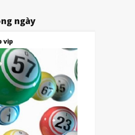
ong ngày
p vip