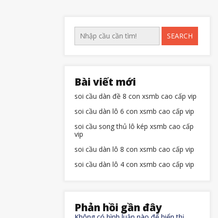
SEARCH
Bài viết mới
soi cầu dàn đề 8 con xsmb cao cấp vip
soi cầu dàn lô 6 con xsmb cao cấp vip
soi cầu song thủ lô kép xsmb cao cấp
vip
soi cầu dàn lô 8 con xsmb cao cấp vip
soi cầu dàn lô 4 con xsmb cao cấp vip
Phản hồi gần đây
Không có bình luận nào để hiển thị.