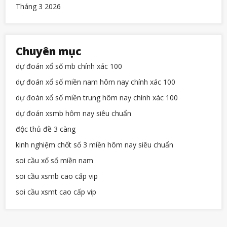
Tháng 3 2026
Chuyên mục
dự đoán xổ số mb chính xác 100
dự đoán xổ số miền nam hôm nay chính xác 100
dự đoán xổ số miền trung hôm nay chính xác 100
dự đoán xsmb hôm nay siêu chuẩn
độc thủ đề 3 càng
kinh nghiệm chốt số 3 miền hôm nay siêu chuẩn
soi cầu xổ số miền nam
soi cầu xsmb cao cấp vip
soi cầu xsmt cao cấp vip