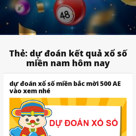
Thẻ:
dự đoán kết quả xổ số
miền nam hôm nay
dự đoán xổ số miền bắc mời 500 AE
vào xem nhé