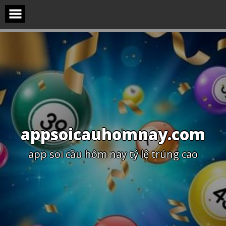
Skip
to
content
a
p
p
s
o
i
c
a
u
h
o
m
n
a
y
.
c
o
m
a
p
p
s
o
i
c
ầ
u
h
ô
m
n
a
y
t
ỷ
l
ệ
t
r
ú
n
g
c
a
o