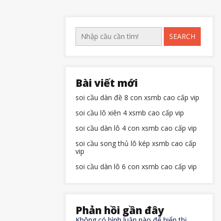
SEARCH
Bài viết mới
soi cầu dàn đề 8 con xsmb cao cấp vip
soi cầu lô xiên 4 xsmb cao cấp vip
soi cầu dàn lô 4 con xsmb cao cấp vip
soi cầu song thủ lô kép xsmb cao cấp
vip
soi cầu dàn lô 6 con xsmb cao cấp vip
Phản hồi gần đây
Không có bình luận nào để hiển thị.