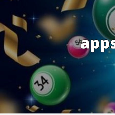
a
p
p