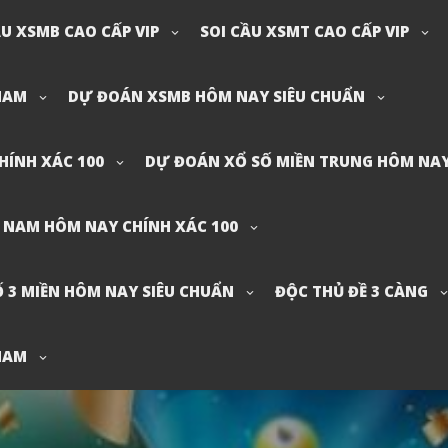
ẦU XSMB CAO CẤP VIP
SOI CẦU XSMT CAO CẤP VIP
NAM
DỰ ĐOÁN XSMB HÔM NAY SIÊU CHUẨN
HÍNH XÁC 100
DỰ ĐOÁN XỔ SỐ MIỀN TRUNG HÔM NAY
 NAM HÔM NAY CHÍNH XÁC 100
 3 MIỀN HÔM NAY SIÊU CHUẨN
ĐỘC THỦ ĐỀ 3 CÀNG
NAM