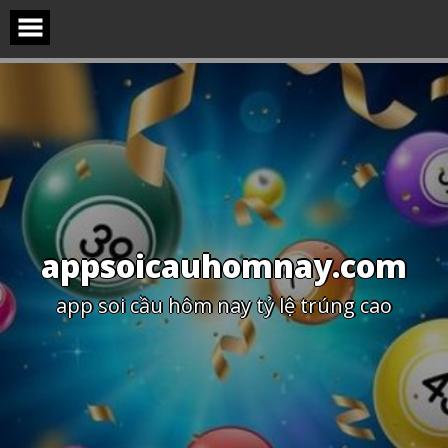
Skip
to
content
a
p
p
s
o
i
c
a
u
h
o
m
n
a
y
.
c
o
m
a
p
p
s
o
i
c
ầ
u
h
ô
m
n
a
y
t
ỷ
l
ệ
t
r
ú
n
g
c
a
o