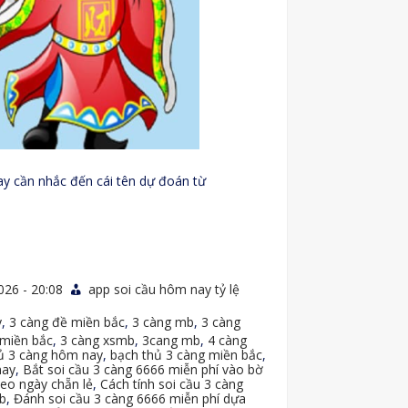
ay cần nhắc đến cái tên dự đoán từ
026 - 20:08
app soi cầu hôm nay tỷ lệ
y
,
3 càng đề miền bắc
,
3 càng mb
,
3 càng
 miền bắc
,
3 càng xsmb
,
3cang mb
,
4 càng
ủ 3 càng hôm nay
,
bạch thủ 3 càng miền bắc
,
nay
,
Bắt soi cầu 3 càng 6666 miễn phí vào bờ
heo ngày chẵn lẻ
,
Cách tính soi cầu 3 càng
b
,
Đánh soi cầu 3 càng 6666 miễn phí dựa