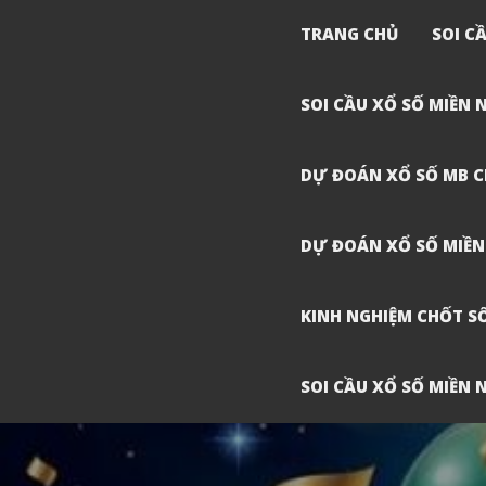
Skip
to
TRANG CHỦ
SOI C
content
SOI CẦU XỔ SỐ MIỀN 
DỰ ĐOÁN XỔ SỐ MB C
DỰ ĐOÁN XỔ SỐ MIỀN
KINH NGHIỆM CHỐT SỐ
SOI CẦU XỔ SỐ MIỀN 