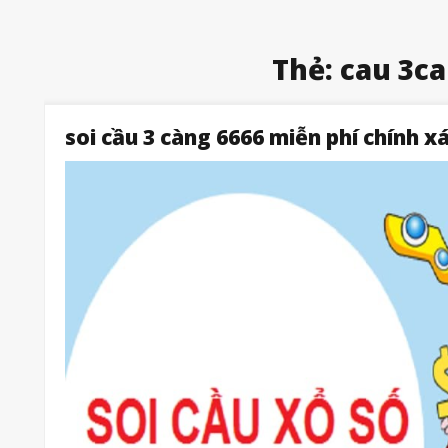
Thẻ:
cau 3c
soi cầu 3 càng 6666 miễn phí chính x