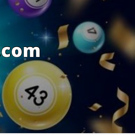
.
c
o
m