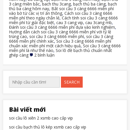
3 càng miền bắc
,
bach thu 3cang
,
bạch thủ ba càng
,
bạch
thủ ba càng hôm nay
,
Bắt soi cầu 3 càng 6666 miễn phí
vào bờ từ các vị trí ăn thông
,
Cách soi cầu 3 càng 6666
miễn phí theo ngày chẵn lẻ
,
Cách tính soi cầu 3 càng 6666
miễn phí từ giải đặc biệt
,
cau 3 cang vip
,
cau 3cang mb
,
Đánh soi cầu 3 càng 6666 miễn phí dựa vào kinh nghiệm
,
Hướng dẫn cách soi cầu 3 càng 6666 miễn phí với tỷ lệ
trúng cao
,
soi cầu 3 càng 6666 miễn phí
,
soi cầu 3 càng
6666 miễn phí chính xác
,
Soi cầu 3 càng 6666 miễn phí
chuẩn xác miễn phí một cách hiệu quả
,
Soi cầu 3 càng 6666
miễn phí là như thế nào
,
Soi lô đề bạch thủ chuẩn nhất
ở
ghép càng
2 bình luận
soi
cầu
3
càng
6666
SEARCH
miễn
phí
chính
xác
Bài viết mới
soi cầu lô xiên 2 xsmb cao cấp vip
soi cầu bạch thủ lô kép xsmb cao cấp vip