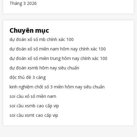
Tháng 3 2026
Chuyên mục
dự đoán xổ số mb chính xác 100
dự đoán xổ số miền nam hôm nay chính xác 100
dự đoán xổ số miền trung hôm nay chính xác 100
dự đoán xsmb hôm nay siêu chuẩn
độc thủ đề 3 càng
kinh nghiệm chốt số 3 miền hôm nay siêu chuẩn
soi cầu xổ số miền nam
soi cầu xsmb cao cấp vip
soi cầu xsmt cao cấp vip