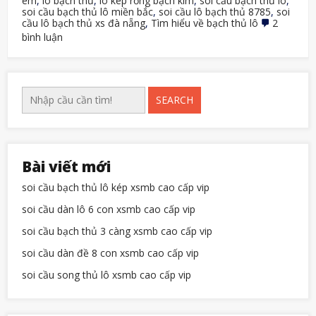
em
,
lô bạch thủ
,
lô kép rồng bạch kim
,
soi cầu bạch thủ lô
,
soi cầu bạch thủ lô miền bắc
,
soi cầu lô bạch thủ 8785
,
soi
cầu lô bạch thủ xs đà nẵng
,
Tìm hiểu về bạch thủ lô
2
ở
bình luận
bắt
lô
bạch
thủ
chính
SEARCH
xác
nhất
đập
tan
chủ
lô
Bài viết mới
soi cầu bạch thủ lô kép xsmb cao cấp vip
soi cầu dàn lô 6 con xsmb cao cấp vip
soi cầu bạch thủ 3 càng xsmb cao cấp vip
soi cầu dàn đề 8 con xsmb cao cấp vip
soi cầu song thủ lô xsmb cao cấp vip