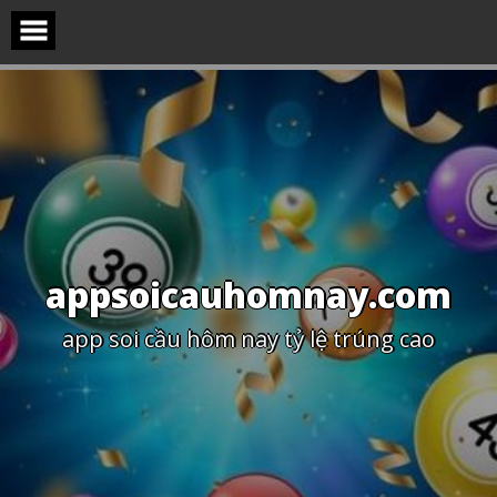
Skip
to
content
a
p
p
s
o
i
c
a
u
h
o
m
n
a
y
.
c
o
m
a
p
p
s
o
i
c
ầ
u
h
ô
m
n
a
y
t
ỷ
l
ệ
t
r
ú
n
g
c
a
o