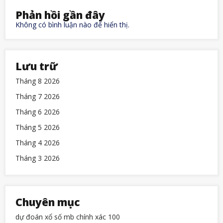
Phản hồi gần đây
Không có bình luận nào để hiển thị.
Lưu trữ
Tháng 8 2026
Tháng 7 2026
Tháng 6 2026
Tháng 5 2026
Tháng 4 2026
Tháng 3 2026
Chuyên mục
dự đoán xổ số mb chính xác 100