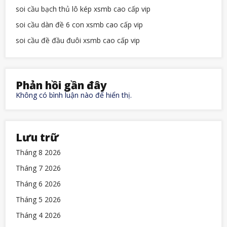
soi cầu bạch thủ lô kép xsmb cao cấp vip
soi cầu dàn đề 6 con xsmb cao cấp vip
soi cầu đề đầu đuôi xsmb cao cấp vip
Phản hồi gần đây
Không có bình luận nào để hiển thị.
Lưu trữ
Tháng 8 2026
Tháng 7 2026
Tháng 6 2026
Tháng 5 2026
Tháng 4 2026