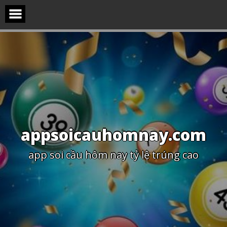
Skip
to
content
a
p
p
s
o
i
c
a
u
h
o
m
n
a
y
.
c
o
m
a
p
p
s
o
i
c
ầ
u
h
ô
m
n
a
y
t
ỷ
l
ệ
t
r
ú
n
g
c
a
o