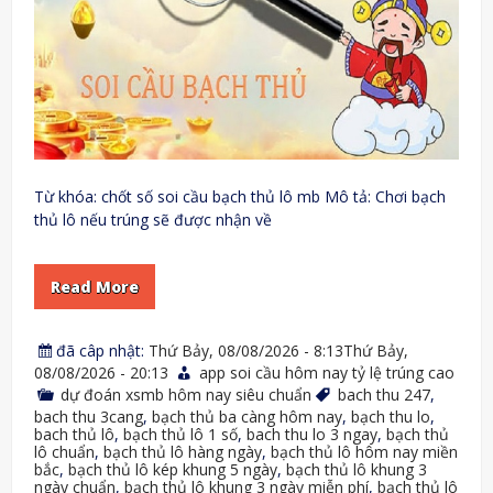
Từ khóa: chốt số soi cầu bạch thủ lô mb Mô tả: Chơi bạch
thủ lô nếu trúng sẽ được nhận về
Read More
đã câp nhật:
Thứ Bảy, 08/08/2026 - 8:13Thứ Bảy,
08/08/2026 - 20:13
app soi cầu hôm nay tỷ lệ trúng cao
dự đoán xsmb hôm nay siêu chuẩn
bach thu 247
,
bach thu 3cang
,
bạch thủ ba càng hôm nay
,
bạch thu lo
,
bach thủ lô
,
bạch thủ lô 1 số
,
bach thu lo 3 ngay
,
bạch thủ
lô chuẩn
,
bạch thủ lô hàng ngày
,
bạch thủ lô hôm nay miền
bắc
,
bạch thủ lô kép khung 5 ngày
,
bạch thủ lô khung 3
ngày chuẩn
,
bạch thủ lô khung 3 ngày miễn phí
,
bạch thủ lô