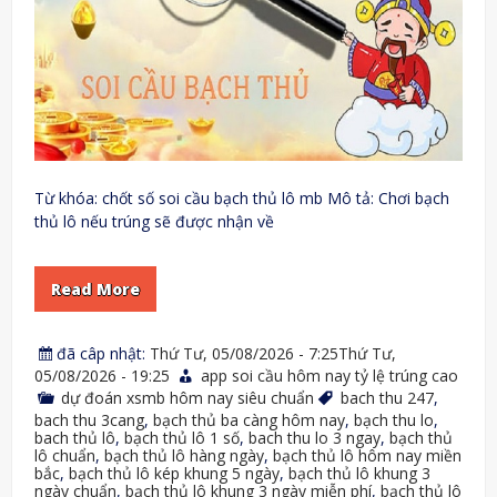
Từ khóa: chốt số soi cầu bạch thủ lô mb Mô tả: Chơi bạch
thủ lô nếu trúng sẽ được nhận về
Read More
đã câp nhật:
Thứ Tư, 05/08/2026 - 7:25Thứ Tư,
05/08/2026 - 19:25
app soi cầu hôm nay tỷ lệ trúng cao
dự đoán xsmb hôm nay siêu chuẩn
bach thu 247
,
bach thu 3cang
,
bạch thủ ba càng hôm nay
,
bạch thu lo
,
bach thủ lô
,
bạch thủ lô 1 số
,
bach thu lo 3 ngay
,
bạch thủ
lô chuẩn
,
bạch thủ lô hàng ngày
,
bạch thủ lô hôm nay miền
bắc
,
bạch thủ lô kép khung 5 ngày
,
bạch thủ lô khung 3
ngày chuẩn
,
bạch thủ lô khung 3 ngày miễn phí
,
bạch thủ lô