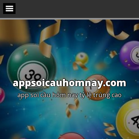
Skip
to
content
a
p
p
s
o
i
c
a
u
h
o
m
n
a
y
.
c
o
m
a
p
p
s
o
i
c
ầ
u
h
ô
m
n
a
y
t
ỷ
l
ệ
t
r
ú
n
g
c
a
o