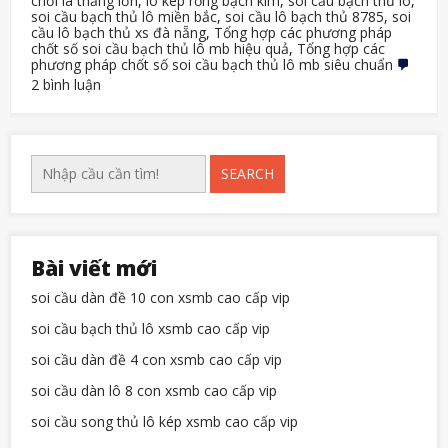
chơi là thắng lớn
,
lô kép rồng bạch kim
,
soi cầu bạch thủ lô
,
soi cầu bạch thủ lô miền bắc
,
soi cầu lô bạch thủ 8785
,
soi
cầu lô bạch thủ xs đà nẵng
,
Tổng hợp các phương pháp
chốt số soi cầu bạch thủ lô mb hiệu quả
,
Tổng hợp các
phương pháp chốt số soi cầu bạch thủ lô mb siêu chuẩn
ở
2 bình luận
chốt
số
soi
cầu
bạch
SEARCH
thủ
lô
mb
chơi
là
thắng
Bài viết mới
lớn
soi cầu dàn đề 10 con xsmb cao cấp vip
soi cầu bạch thủ lô xsmb cao cấp vip
soi cầu dàn đề 4 con xsmb cao cấp vip
soi cầu dàn lô 8 con xsmb cao cấp vip
soi cầu song thủ lô kép xsmb cao cấp vip