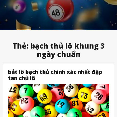
Thẻ:
bạch thủ lô khung 3
ngày chuẩn
bắt lô bạch thủ chính xác nhất đập
tan chủ lô