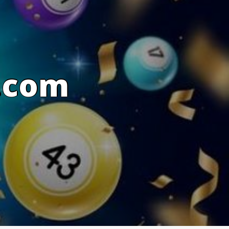
.
c
o
m