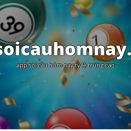
s
o
i
c
a
u
h
o
m
n
a
y
a
p
p
s
o
i
c
ầ
u
h
ô
m
n
a
y
t
ỷ
l
ệ
t
r
ú
n
g
c
a
o