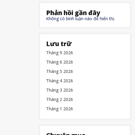
Phản hồi gần đây
Không có bình luận nào để hiển thị.
Lưu trữ
Tháng 9 2026
Tháng 6 2026
Tháng 5 2026
Tháng 4 2026
Tháng 3 2026
Tháng 2 2026
Tháng 1 2026