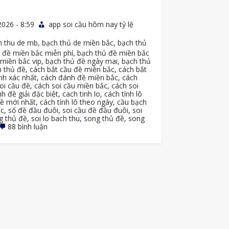
2026 - 8:59
app soi cầu hôm nay tỷ lệ
h thu de mb
,
bạch thủ de miền bắc
,
bạch thủ
 đề miền bắc miễn phí
,
bạch thủ đề miền bắc
miền bắc vip
,
bạch thủ đề ngày mai
,
bạch thủ
h thủ đề
,
cách bắt cầu đề miền bắc
,
cách bắt
nh xác nhất
,
cách đánh đề miền bắc
,
cách
oi cầu đề
,
cách soi cầu miền bắc
,
cách soi
nh đề giải đặc biệt
,
cach tinh lo
,
cách tính lô
đề mới nhất
,
cách tính lô theo ngày
,
cầu bạch
ac
,
số đề đầu đuôi
,
soi cầu đề đầu đuôi
,
soi
g thủ đề
,
soi lo bach thu
,
song thủ đề
,
song
ở
88 bình luận
soi
cầu
song
thủ
đề
xsmb
cao
cấp
vip