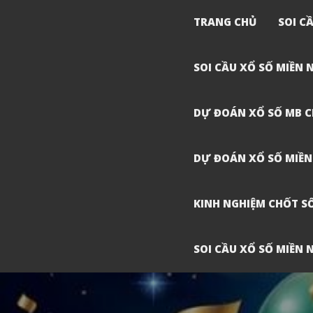
Skip
to
TRANG CHỦ
SOI C
content
SOI CẦU XỔ SỐ MIỀN 
DỰ ĐOÁN XỔ SỐ MB C
DỰ ĐOÁN XỔ SỐ MIỀN
KINH NGHIỆM CHỐT SỐ
SOI CẦU XỔ SỐ MIỀN 