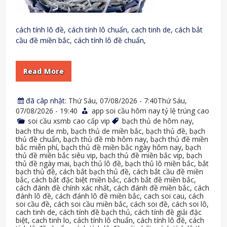
cách tính lô đề, cách tính lô chuẩn, cach tinh de, cách bắt
cầu đề miền bắc, cách tính lô đề chuẩn,
Read More
đã câp nhật:
Thứ Sáu, 07/08/2026 - 7:40Thứ Sáu,
07/08/2026 - 19:40
app soi cầu hôm nay tỷ lệ trúng cao
soi cầu xsmb cao cấp vip
bạch thủ de hôm nay
,
bach thu de mb
,
bạch thủ de miền bắc
,
bạch thủ đề
,
bạch
thủ đề chuẩn
,
bạch thủ đề mb hôm nay
,
bạch thủ đề miền
bắc miễn phí
,
bạch thủ đề miền bắc ngày hôm nay
,
bạch
thủ đề miền bắc siêu vip
,
bạch thủ đề miền bắc vip
,
bạch
thủ đề ngày mai
,
bạch thủ lô đề
,
bạch thủ lô miền bắc
,
bắt
bạch thủ đề
,
cách bắt bạch thủ đề
,
cách bắt cầu đề miền
bắc
,
cách bắt đặc biệt miền bắc
,
cách bắt đề miền bắc
,
cách đánh đề chính xác nhất
,
cách đánh đề miền bắc
,
cách
đánh lô đề
,
cách đánh lô đề miền bắc
,
cach soi cau
,
cách
soi cầu đề
,
cách soi cầu miền bắc
,
cách soi đề
,
cách soi lô
,
cach tinh de
,
cách tính đề bạch thủ
,
cách tính đề giải đặc
biệt
,
cach tinh lo
,
cách tính lô chuẩn
,
cách tính lô đề
,
cách