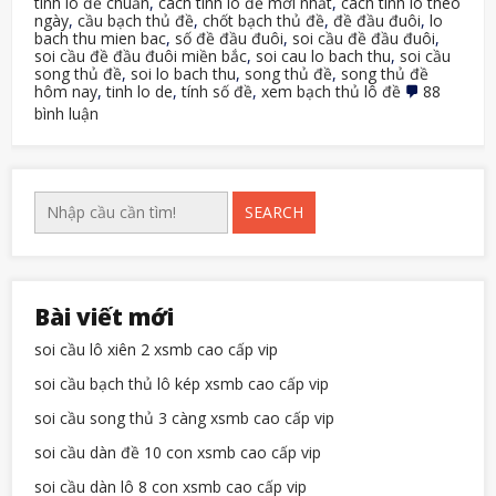
tính lô đề chuẩn
,
cách tính lô đề mới nhất
,
cách tính lô theo
ngày
,
cầu bạch thủ đề
,
chốt bạch thủ đề
,
đề đầu đuôi
,
lo
bach thu mien bac
,
số đề đầu đuôi
,
soi cầu đề đầu đuôi
,
soi cầu đề đầu đuôi miền bắc
,
soi cau lo bach thu
,
soi cầu
song thủ đề
,
soi lo bach thu
,
song thủ đề
,
song thủ đề
hôm nay
,
tinh lo de
,
tính số đề
,
xem bạch thủ lô đề
88
ở
bình luận
soi
cầu
song
thủ
đề
SEARCH
xsmb
cao
cấp
vip
Bài viết mới
soi cầu lô xiên 2 xsmb cao cấp vip
soi cầu bạch thủ lô kép xsmb cao cấp vip
soi cầu song thủ 3 càng xsmb cao cấp vip
soi cầu dàn đề 10 con xsmb cao cấp vip
soi cầu dàn lô 8 con xsmb cao cấp vip