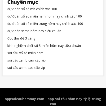
Chuyên mục
dự đoán xổ số mb chính xác 100
dự đoán xổ số miền nam hôm nay chính xác 100
dự đoán xổ số miền trung hôm nay chính xác 100
dự đoán xsmb hôm nay siêu chuẩn
độc thủ đề 3 càng
kinh nghiệm chốt số 3 miền hôm nay siêu chuẩn
soi cầu xổ số miền nam
soi cầu xsmb cao cấp vip
soi cầu xsmt cao cấp vip
appsoicauhomnay.com - app soi cầu hôm nay tỷ lệ trúng
cao