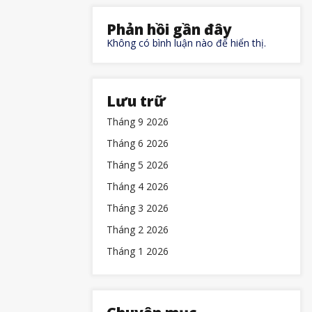
Phản hồi gần đây
Không có bình luận nào để hiển thị.
Lưu trữ
Tháng 9 2026
Tháng 6 2026
Tháng 5 2026
Tháng 4 2026
Tháng 3 2026
Tháng 2 2026
Tháng 1 2026