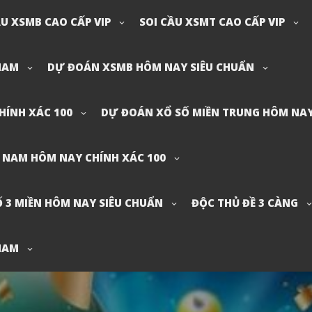
ẦU XSMB CAO CẤP VIP
SOI CẦU XSMT CAO CẤP VIP
NAM
DỰ ĐOÁN XSMB HÔM NAY SIÊU CHUẨN
HÍNH XÁC 100
DỰ ĐOÁN XỔ SỐ MIỀN TRUNG HÔM NAY
 NAM HÔM NAY CHÍNH XÁC 100
 3 MIỀN HÔM NAY SIÊU CHUẨN
ĐỘC THỦ ĐỀ 3 CÀNG
NAM