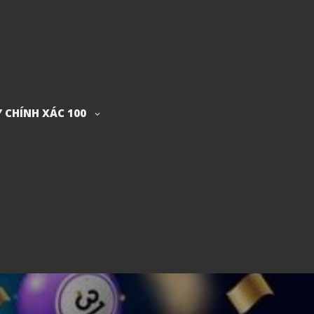
 CHÍNH XÁC 100