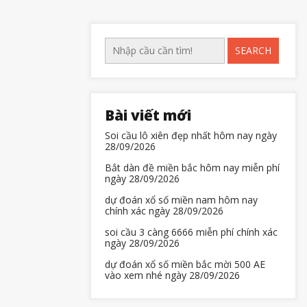
SEARCH
Bài viết mới
Soi cầu lô xiên đẹp nhất hôm nay ngày
28/09/2026
Bắt dàn đề miền bắc hôm nay miễn phí
ngày 28/09/2026
dự đoán xổ số miền nam hôm nay
chính xác ngày 28/09/2026
soi cầu 3 càng 6666 miễn phí chính xác
ngày 28/09/2026
dự đoán xổ số miền bắc mời 500 AE
vào xem nhé ngày 28/09/2026