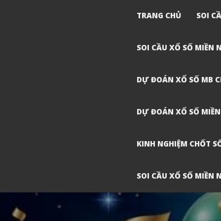
Skip
to
TRANG CHỦ
SOI C
content
SOI CẦU XỔ SỐ MIỀN 
DỰ ĐOÁN XỔ SỐ MB C
DỰ ĐOÁN XỔ SỐ MIỀN
KINH NGHIỆM CHỐT SỐ
SOI CẦU XỔ SỐ MIỀN 