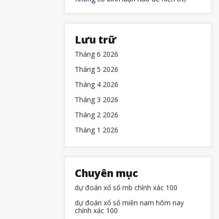
Lưu trữ
Tháng 6 2026
Tháng 5 2026
Tháng 4 2026
Tháng 3 2026
Tháng 2 2026
Tháng 1 2026
Chuyên mục
dự đoán xổ số mb chính xác 100
dự đoán xổ số miền nam hôm nay
chính xác 100