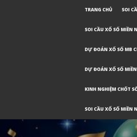
Skip
to
TRANG CHỦ
SOI C
content
SOI CẦU XỔ SỐ MIỀN 
DỰ ĐOÁN XỔ SỐ MB C
DỰ ĐOÁN XỔ SỐ MIỀN
KINH NGHIỆM CHỐT SỐ
SOI CẦU XỔ SỐ MIỀN 