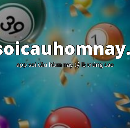
s
o
i
c
a
u
h
o
m
n
a
y
a
p
p
s
o
i
c
ầ
u
h
ô
m
n
a
y
t
ỷ
l
ệ
t
r
ú
n
g
c
a
o