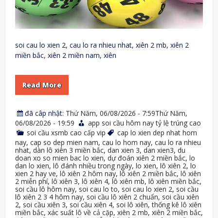
soi cau lo xien 2, cau lo ra nhieu nhat, xiên 2 mb, xiên 2
miền bắc, xiên 2 miền nam, xiên
Read More
đã câp nhật:
Thứ Năm, 06/08/2026 - 7:59Thứ Năm,
06/08/2026 - 19:59
app soi cầu hôm nay tỷ lệ trúng cao
soi cầu xsmb cao cấp vip
cap lo xien dep nhat hom
nay
,
cap so dep mien nam
,
cau lo hom nay
,
cau lo ra nhieu
nhat
,
dàn lô xiên 3 miền bắc
,
dan xien 3
,
dan xien3
,
du
doan xo so mien bac lo xien
,
dự đoán xiên 2 miền bắc
,
lo
dan lo xien
,
lô đánh nhiều trong ngày
,
lo xien
,
lô xiên 2
,
lo
xien 2 hay ve
,
lô xiên 2 hôm nay
,
lô xiên 2 miền bắc
,
lô xiên
2 miễn phí
,
lô xiên 3
,
lô xiên 4
,
lô xiên mb
,
lô xiên miền bắc
,
soi cầu lô hôm nay
,
soi cau lo to
,
soi cau lo xien 2
,
soi cầu
lô xiên 2 3 4 hôm nay
,
soi cầu lô xiên 2 chuẩn
,
soi cầu xiên
2
,
soi cầu xiên 3
,
soi cầu xiên 4
,
soi lô xiên
,
thống kê lô xiên
miền bắc
,
xác suất lô về cả cặp
,
xiên 2 mb
,
xiên 2 miền bắc
,