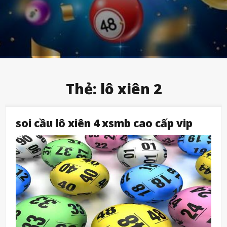
Thẻ:
lô xiên 2
soi cầu lô xiên 4 xsmb cao cấp vip