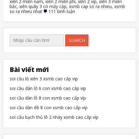
xiên 2 miền nam
,
xiên 2 miễn phí
,
xiên 2 vip
,
xiên 3 miền
bắc
,
xiên quây 3 có mấy cặp
,
xsmb cap so ra nhieu
,
xsmb
ở
so ra nhieu nhat
111 bình luận
soi
cầu
lô
xiên
4
SEARCH
xsmb
cao
cấp
vip
Bài viết mới
soi cầu lô xiên 3 xsmb cao cấp vip
soi cầu dàn lô 6 con xsmb cao cấp vip
soi cầu dàn lô 8 con xsmb cao cấp vip
soi cầu dàn đề 8 con xsmb cao cấp vip
soi cầu bạch thủ lô 2 nháy xsmb cao cấp vip