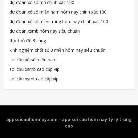
dự đoán xổ số mb chính xác 100
dự đoán xổ số miền nam hôm nay chính xác 100
dự đoán xổ số miền trung hôm nay chính xác 100
dự đoán xsmb hôm nay siêu chuẩn
độc thủ đề 3 càng
kinh nghiệm chốt số 3 miền hôm nay siêu chuẩn
soi cầu xổ số miền nam
soi cầu xsmb cao cấp vip
soi cầu xsmt cao cấp vip
appsoicauhomnay.com - app soi cầu hôm nay tỷ lệ trúng
cao