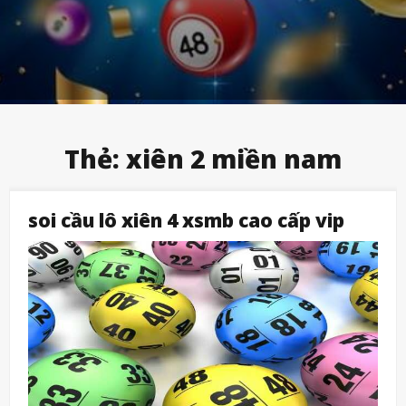
Thẻ:
xiên 2 miền nam
soi cầu lô xiên 4 xsmb cao cấp vip