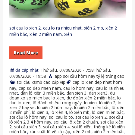
soi cau lo xien 2, cau lo ra nhieu nhat, xiên 2 mb, xiên 2
miền bắc, xiên 2 miền nam, xiên
Read More
đã câp nhật:
Thứ Sáu, 07/08/2026 - 7:58Thứ Sáu,
07/08/2026 - 19:58
app soi cầu hôm nay tỷ lệ trúng cao
soi cầu xsmb cao cấp vip
cap lo xien dep nhat hom
nay
,
cap so dep mien nam
,
cau lo hom nay
,
cau lo ra nhieu
nhat
,
dàn lô xiên 3 miền bắc
,
dan xien 3
,
dan xien3
,
du
doan xo so mien bac lo xien
,
dự đoán xiên 2 miền bắc
,
lo
dan lo xien
,
lô đánh nhiều trong ngày
,
lo xien
,
lô xiên 2
,
lo
xien 2 hay ve
,
lô xiên 2 hôm nay
,
lô xiên 2 miền bắc
,
lô xiên
2 miễn phí
,
lô xiên 3
,
lô xiên 4
,
lô xiên mb
,
lô xiên miền bắc
,
soi cầu lô hôm nay
,
soi cau lo to
,
soi cau lo xien 2
,
soi cầu
lô xiên 2 3 4 hôm nay
,
soi cầu lô xiên 2 chuẩn
,
soi cầu xiên
2
,
soi cầu xiên 3
,
soi cầu xiên 4
,
soi lô xiên
,
thống kê lô xiên
miền bắc
,
xác suất lô về cả cặp
,
xiên 2 mb
,
xiên 2 miền bắc
,