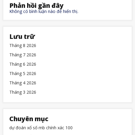
Phản hồi gần đây
Không có bình luận nào để hiển thị.
Lưu trữ
Tháng 8 2026
Tháng 7 2026
Tháng 6 2026
Tháng 5 2026
Tháng 4 2026
Tháng 3 2026
Chuyên mục
dự đoán xổ số mb chính xác 100