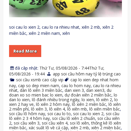
soi cau lo xien 2, cau lo ra nhieu nhat, xiên 2 mb, xiên 2
miền bắc, xiên 2 miền nam, xiên
Read More
đã câp nhật:
Thứ Tư, 05/08/2026 - 7:44Thứ Tư,
05/08/2026 - 19:44
app soi cầu hôm nay tỷ lệ trúng cao
soi cầu xsmb cao cấp vip
cap lo xien dep nhat hom
nay
,
cap so dep mien nam
,
cau lo hom nay
,
cau lo ra nhieu
nhat
,
dàn lô xiên 3 miền bắc
,
dan xien 3
,
dan xien3
,
du
doan xo so mien bac lo xien
,
dự đoán xiên 2 miền bắc
,
lo
dan lo xien
,
lô đánh nhiều trong ngày
,
lo xien
,
lô xiên 2
,
lo
xien 2 hay ve
,
lô xiên 2 hôm nay
,
lô xiên 2 miền bắc
,
lô xiên
2 miễn phí
,
lô xiên 3
,
lô xiên 4
,
lô xiên mb
,
lô xiên miền bắc
,
soi cầu lô hôm nay
,
soi cau lo to
,
soi cau lo xien 2
,
soi cầu
lô xiên 2 3 4 hôm nay
,
soi cầu lô xiên 2 chuẩn
,
soi cầu xiên
2
,
soi cầu xiên 3
,
soi cầu xiên 4
,
soi lô xiên
,
thống kê lô xiên
miền bắc
,
xác suất lô về cả cặp
,
xiên 2 mb
,
xiên 2 miền bắc
,