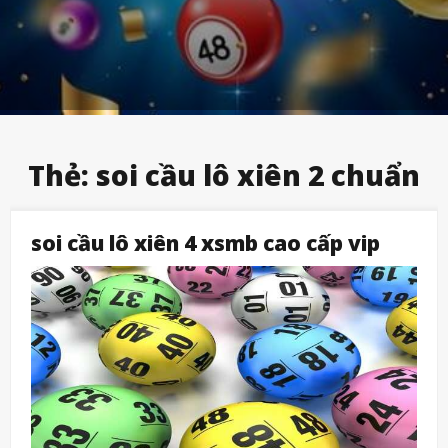
Thẻ:
soi cầu lô xiên 2 chuẩn
soi cầu lô xiên 4 xsmb cao cấp vip