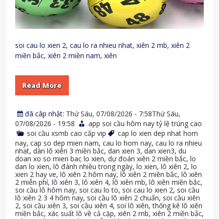
soi cau lo xien 2, cau lo ra nhieu nhat, xiên 2 mb, xiên 2
miền bắc, xiên 2 miền nam, xiên
Read More
đã câp nhật:
Thứ Sáu, 07/08/2026 - 7:58Thứ Sáu,
07/08/2026 - 19:58
app soi cầu hôm nay tỷ lệ trúng cao
soi cầu xsmb cao cấp vip
cap lo xien dep nhat hom
nay
,
cap so dep mien nam
,
cau lo hom nay
,
cau lo ra nhieu
nhat
,
dàn lô xiên 3 miền bắc
,
dan xien 3
,
dan xien3
,
du
doan xo so mien bac lo xien
,
dự đoán xiên 2 miền bắc
,
lo
dan lo xien
,
lô đánh nhiều trong ngày
,
lo xien
,
lô xiên 2
,
lo
xien 2 hay ve
,
lô xiên 2 hôm nay
,
lô xiên 2 miền bắc
,
lô xiên
2 miễn phí
,
lô xiên 3
,
lô xiên 4
,
lô xiên mb
,
lô xiên miền bắc
,
soi cầu lô hôm nay
,
soi cau lo to
,
soi cau lo xien 2
,
soi cầu
lô xiên 2 3 4 hôm nay
,
soi cầu lô xiên 2 chuẩn
,
soi cầu xiên
2
,
soi cầu xiên 3
,
soi cầu xiên 4
,
soi lô xiên
,
thống kê lô xiên
miền bắc
,
xác suất lô về cả cặp
,
xiên 2 mb
,
xiên 2 miền bắc
,